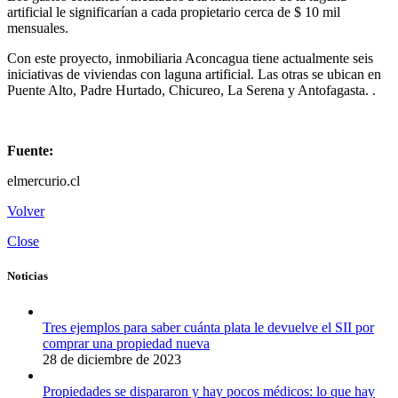
artificial le significarían a cada propietario cerca de $ 10 mil
mensuales.
Con este proyecto, inmobiliaria Aconcagua tiene actualmente seis
iniciativas de viviendas con laguna artificial. Las otras se ubican en
Puente Alto, Padre Hurtado, Chicureo, La Serena y Antofagasta. .
Fuente:
elmercurio.cl
Volver
Close
Noticias
Tres ejemplos para saber cuánta plata le devuelve el SII por
comprar una propiedad nueva
28 de diciembre de 2023
Propiedades se dispararon y hay pocos médicos: lo que hay