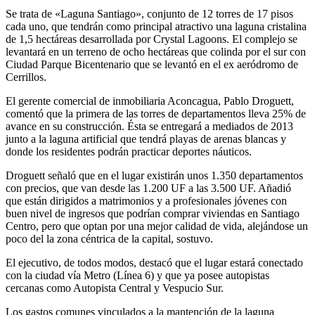
Se trata de «Laguna Santiago», conjunto de 12 torres de 17 pisos
cada uno, que tendrán como principal atractivo una laguna cristalina
de 1,5 hectáreas desarrollada por Crystal Lagoons. El complejo se
levantará en un terreno de ocho hectáreas que colinda por el sur con
Ciudad Parque Bicentenario que se levantó en el ex aeródromo de
Cerrillos.
El gerente comercial de inmobiliaria Aconcagua, Pablo Droguett,
comentó que la primera de las torres de departamentos lleva 25% de
avance en su construcción. Ésta se entregará a mediados de 2013
junto a la laguna artificial que tendrá playas de arenas blancas y
donde los residentes podrán practicar deportes náuticos.
Droguett señaló que en el lugar existirán unos 1.350 departamentos
con precios, que van desde las 1.200 UF a las 3.500 UF. Añadió
que están dirigidos a matrimonios y a profesionales jóvenes con
buen nivel de ingresos que podrían comprar viviendas en Santiago
Centro, pero que optan por una mejor calidad de vida, alejándose un
poco del la zona céntrica de la capital, sostuvo.
El ejecutivo, de todos modos, destacó que el lugar estará conectado
con la ciudad vía Metro (Línea 6) y que ya posee autopistas
cercanas como Autopista Central y Vespucio Sur.
Los gastos comunes vinculados a la mantención de la laguna