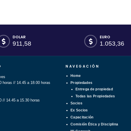
DOLAR
EURO
911,58
1.053,36
O
NAVEGACIÓN
Home
ves
0 horas // 14.45 a 18.00 horas
Propiedades
Entrega de propiedad
Todas las Propiedades
0 // 14.45 a 15.30 horas
Socios
Ex Socios
Capacitación
Comisión Ética y Disciplina