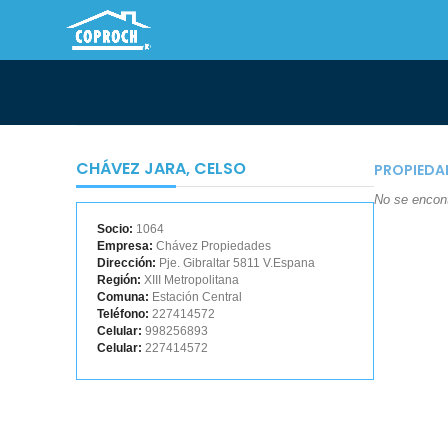
CHÁVEZ JARA, CELSO
PROPIEDA
No se encontr
Socio:
1064
Empresa:
Chávez Propiedades
Dirección:
Pje. Gibraltar 5811 V.Espana
Región:
XIII Metropolitana
Comuna:
Estación Central
Teléfono:
227414572
Celular:
998256893
Celular:
227414572