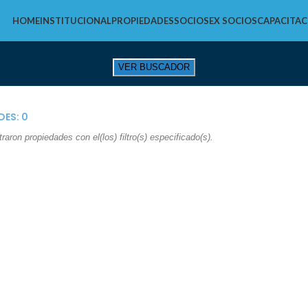
HOME
INSTITUCIONAL
PROPIEDADES
SOCIOS
EX SOCIOS
CAPACITAC
DES:
0
aron propiedades con el(los) filtro(s) especificado(s).