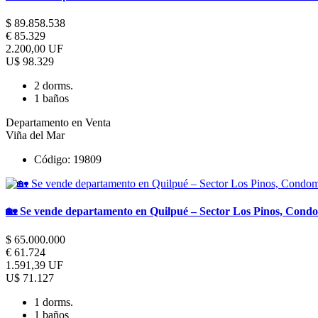
$ 89.858.538
€ 85.329
2.200,00 UF
U$ 98.329
2 dorms.
1 baños
Departamento en Venta
Viña del Mar
Código: 19809
🏡 Se vende departamento en Quilpué – Sector Los Pinos, Con
$ 65.000.000
€ 61.724
1.591,39 UF
U$ 71.127
1 dorms.
1 baños