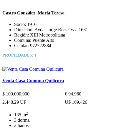
Castro González, María Teresa
Socio:
1916
Dirección:
Avda. Jorge Ross Ossa 1631
Región:
XIII Metropolitana
Comuna:
Puente Alto
Celular:
972722884
PROPIEDADES:
1
Venta Casa Comuna Quilicura
$ 100.000.000
€ 94.960
2.448,29 UF
U$ 109.426
2
135 m
3 dorms.
2 baños