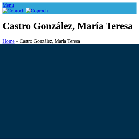
Menu
Castro González, María Teresa
Home
»
Castro González, María Teresa
CÓDIGO
TIPO DE OPERACIÓN
TIPO DE PROPIEDAD
DORMITORIOS
BAÑOS
REGIÓN
COMUNA
PRECIO DESDE
PRECIO HASTA
PRECIO UNIDAD
ORDENAR