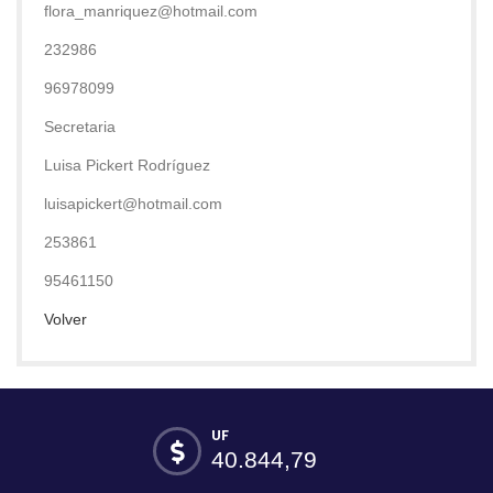
flora_manriquez@hotmail.com
232986
96978099
Secretaria
Luisa Pickert Rodríguez
luisapickert@hotmail.com
253861
95461150
Volver
UF
40.844,79