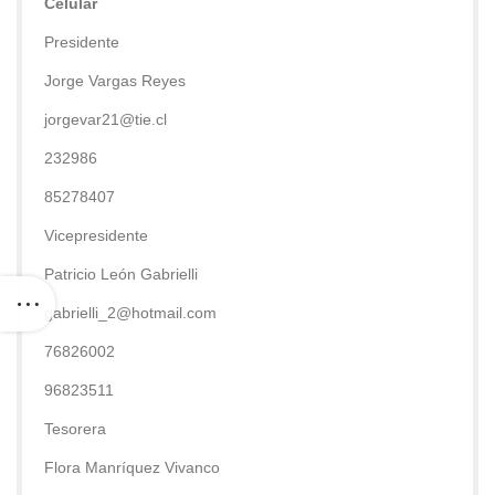
Celular
Presidente
Jorge Vargas Reyes
jorgevar21@tie.cl
232986
85278407
Vicepresidente
Patricio León Gabrielli
gabrielli_2@hotmail.com
76826002
96823511
Tesorera
Flora Manríquez Vivanco