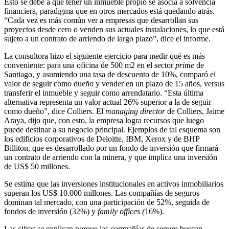
Esto se debe a que tener un inmueble propio se asocia a solvencia
financiera, paradigma que en otros mercados está quedando atrás.
“Cada vez es más común ver a empresas que desarrollan sus
proyectos desde cero o venden sus actuales instalaciones, lo que está
sujeto a un contrato de arriendo de largo plazo”, dice el informe.
La consultora hizo el siguiente ejercicio para medir qué es más
conveniente: para una oficina de 500 m2 en el sector
prime
de
Santiago, y asumiendo una tasa de descuento de 10%, comparó el
valor de seguir como dueño y vender en un plazo de 15 años, versus
transferir el inmueble y seguir como arrendatario. “Esta última
alternativa representa un valor actual 26% superior a la de seguir
como dueño”, dice Colliers. El
managing director
de Colliers, Jaime
Araya, dijo que, con esto, la empresa logra recursos que luego
puede destinar a su negocio principal. Ejemplos de tal esquema son
los edificios corporativos de Deloitte, IBM, Xerox y de BHP
Billiton, que es desarrollado por un fondo de inversión que firmará
un contrato de arriendo con la minera, y que implica una inversión
de US$ 50 millones.
Se estima que las inversiones institucionales en activos inmobiliarios
superan los US$ 10.000 millones. Las compañías de seguros
dominan tal mercado, con una participación de 52%, seguida de
fondos de inversión (32%) y
family offices (
16%).
Las cifras se explican porque las compañías de seguro buscan