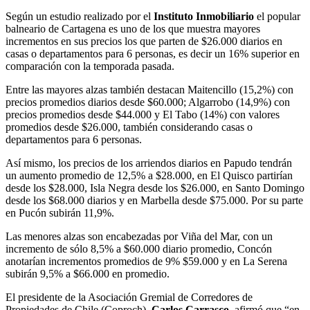
Según un estudio realizado por el
Instituto Inmobiliario
el popular
balneario de Cartagena es uno de los que muestra mayores
incrementos en sus precios los que parten de $26.000 diarios en
casas o departamentos para 6 personas, es decir un 16% superior en
comparación con la temporada pasada.
Entre las mayores alzas también destacan Maitencillo (15,2%) con
precios promedios diarios desde $60.000; Algarrobo (14,9%) con
precios promedios desde $44.000 y El Tabo (14%) con valores
promedios desde $26.000, también considerando casas o
departamentos para 6 personas.
Así mismo, los precios de los arriendos diarios en Papudo tendrán
un aumento promedio de 12,5% a $28.000, en El Quisco partirían
desde los $28.000, Isla Negra desde los $26.000, en Santo Domingo
desde los $68.000 diarios y en Marbella desde $75.000. Por su parte
en Pucón subirán 11,9%.
Las menores alzas son encabezadas por Viña del Mar, con un
incremento de sólo 8,5% a $60.000 diario promedio, Concón
anotarían incrementos promedios de 9% $59.000 y en La Serena
subirán 9,5% a $66.000 en promedio.
El presidente de la Asociación Gremial de Corredores de
Propiedades de Chile (Coproch),
Carlos Carrasco
, afirmó que “en