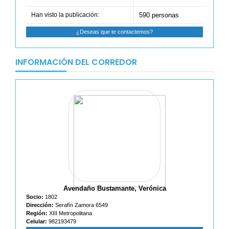
Han visto la publicación:
590 personas
¿Deseas que te contactemos?
INFORMACIÓN DEL CORREDOR
Avendaño Bustamante, Verónica
Socio:
1802
Dirección:
Serafín Zamora 6549
Región:
XIII Metropolitana
Celular:
982193479