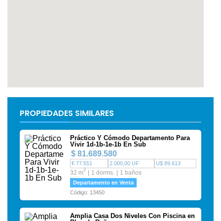
PROPIEDADES SIMILARES
Práctico Y Cómodo Departamento Para
Vivir 1d-1b-1e-1b En Sub
$ 81.689.580
€ 77.551
2.000,00 UF
U$ 89.613
2
32 m
1 dorms.
1 baños
Departamento en Venta
Código: 13450
Amplia Casa Dos Niveles Con Piscina en