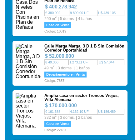
Plan de Reñaca
$ 400.278.942
€ 380.002
9.800,00 UF
U$ 439.105
2
290 m
5 dorms.
4 baños
Casa en Venta
Código: 10319
Calle Marga Marga, 3 D 1 B Sin Comisión
Corredor Oportunidad
$ 52.000.000
€ 49.366
1.273,11 UF
U$ 57.044
2
49 m
3 dorms.
1 baños
Departamento en Venta
Código: 7657
Amplia casa en sector Troncos Viejos,
Villa Alemana
$ 170.000.000
€ 161.388
4.162,10 UF
U$ 186.489
2
332 m
3 dorms.
2 baños
Casa en Venta
Código: 22187