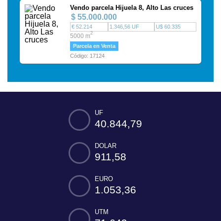
Vendo parcela Hijuela 8, Alto Las cruces
$ 55.000.000
€ 52.214
1.346,56 UF
U$ 60.335
2
5000 m
Parcela en Venta
Código: 17124
UF
40.844,79
DOLAR
911,58
EURO
1.053,36
UTM