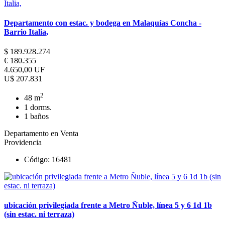
Departamento con estac. y bodega en Malaquías Concha -
Barrio Italia,
$ 189.928.274
€ 180.355
4.650,00 UF
U$ 207.831
2
48 m
1 dorms.
1 baños
Departamento en Venta
Providencia
Código: 16481
ubicación privilegiada frente a Metro Ñuble, línea 5 y 6 1d 1b
(sin estac. ni terraza)