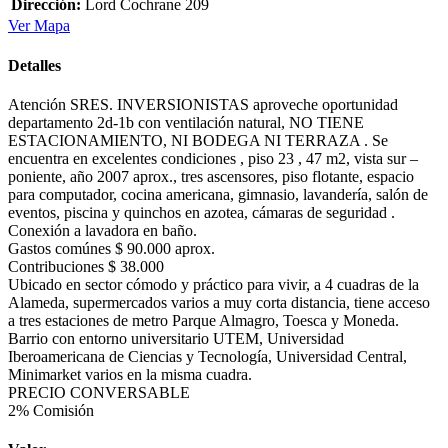
Dirección:
Lord Cochrane 209
Ver Mapa
Detalles
Atención SRES. INVERSIONISTAS aproveche oportunidad
departamento 2d-1b con ventilación natural, NO TIENE
ESTACIONAMIENTO, NI BODEGA NI TERRAZA . Se
encuentra en excelentes condiciones , piso 23 , 47 m2, vista sur –
poniente, año 2007 aprox., tres ascensores, piso flotante, espacio
para computador, cocina americana, gimnasio, lavandería, salón de
eventos, piscina y quinchos en azotea, cámaras de seguridad .
Conexión a lavadora en baño.
Gastos comúnes $ 90.000 aprox.
Contribuciones $ 38.000
Ubicado en sector cómodo y práctico para vivir, a 4 cuadras de la
Alameda, supermercados varios a muy corta distancia, tiene acceso
a tres estaciones de metro Parque Almagro, Toesca y Moneda.
Barrio con entorno universitario UTEM, Universidad
Iberoamericana de Ciencias y Tecnología, Universidad Central,
Minimarket varios en la misma cuadra.
PRECIO CONVERSABLE
2% Comisión