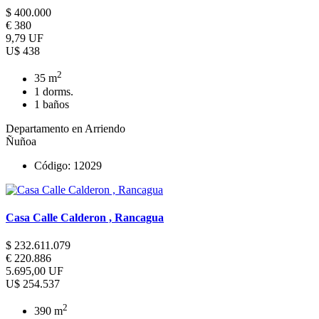
$ 400.000
€ 380
9,79 UF
U$ 438
2
35 m
1 dorms.
1 baños
Departamento en Arriendo
Ñuñoa
Código: 12029
Casa Calle Calderon , Rancagua
$ 232.611.079
€ 220.886
5.695,00 UF
U$ 254.537
2
390 m