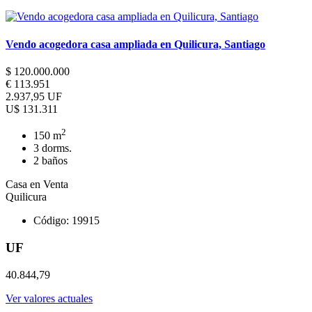
Vendo acogedora casa ampliada en Quilicura, Santiago
$ 120.000.000
€ 113.951
2.937,95 UF
U$ 131.311
2
150 m
3 dorms.
2 baños
Casa en Venta
Quilicura
Código: 19915
UF
40.844,79
Ver valores actuales