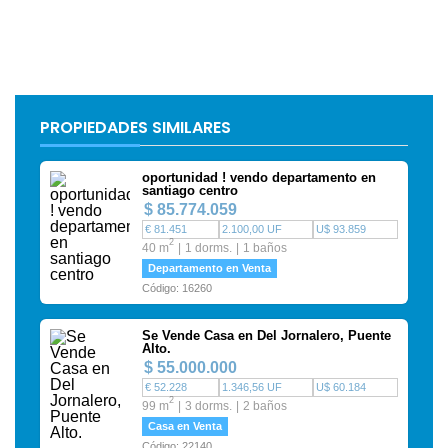
PROPIEDADES SIMILARES
oportunidad ! vendo departamento en
santiago centro
$ 85.774.059
€ 81.451
2.100,00 UF
U$ 93.859
2
40 m
1 dorms.
1 baños
Departamento en Venta
Código: 16260
Se Vende Casa en Del Jornalero, Puente
Alto.
$ 55.000.000
€ 52.228
1.346,56 UF
U$ 60.184
2
99 m
3 dorms.
2 baños
Casa en Venta
Código: 22140