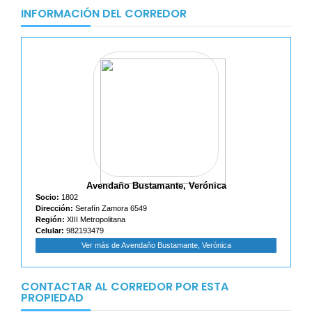
INFORMACIÓN DEL CORREDOR
Avendaño Bustamante, Verónica
Socio:
1802
Dirección:
Serafín Zamora 6549
Región:
XIII Metropolitana
Celular:
982193479
Ver más de Avendaño Bustamante, Verónica
CONTACTAR AL CORREDOR POR ESTA
PROPIEDAD