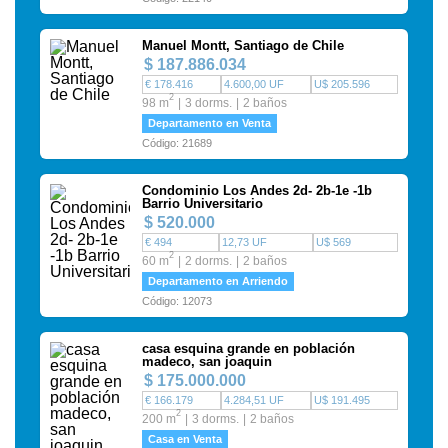
Manuel Montt, Santiago de Chile
$ 187.886.034
€ 178.416
4.600,00 UF
U$ 205.596
2
98 m
3 dorms.
2 baños
Departamento en Venta
Código: 21689
Condominio Los Andes 2d- 2b-1e -1b
Barrio Universitario
$ 520.000
€ 494
12,73 UF
U$ 569
2
60 m
2 dorms.
2 baños
Departamento en Arriendo
Código: 12073
casa esquina grande en población
madeco, san joaquin
$ 175.000.000
€ 166.179
4.284,51 UF
U$ 191.495
2
200 m
3 dorms.
2 baños
Casa en Venta