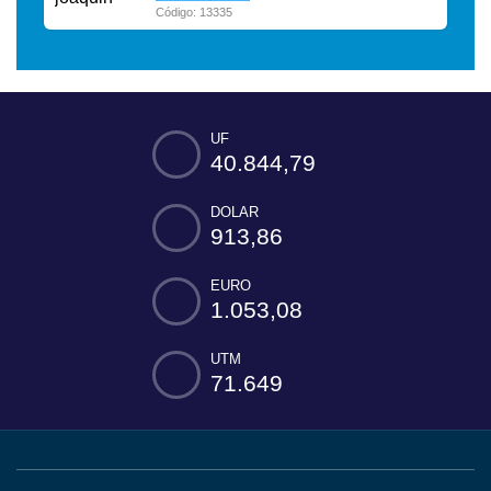
Código: 13335
UF
40.844,79
DOLAR
913,86
EURO
1.053,08
UTM
71.649