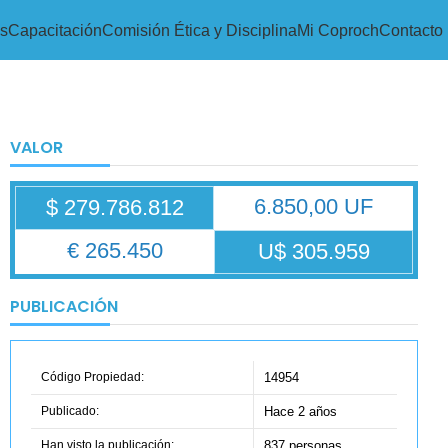
s
Capacitación
Comisión Ética y Disciplina
Mi Coproch
Contacto
VALOR
6.850,00 UF
$ 279.786.812
€ 265.450
U$ 305.959
PUBLICACIÓN
Código Propiedad:
14954
Publicado:
Hace 2 años
Han visto la publicación:
837 personas