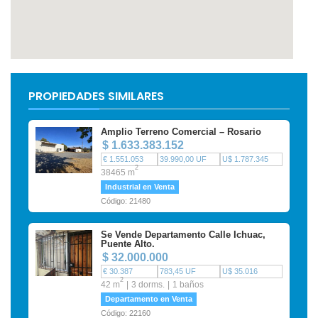
PROPIEDADES SIMILARES
Amplio Terreno Comercial – Rosario
$ 1.633.383.152
€ 1.551.053
39.990,00 UF
U$ 1.787.345
2
38465 m
Industrial en Venta
Código: 21480
Se Vende Departamento Calle Ichuac,
Puente Alto.
$ 32.000.000
€ 30.387
783,45 UF
U$ 35.016
2
42 m
3 dorms.
1 baños
Departamento en Venta
Código: 22160