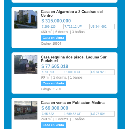
Casa en Algarrobo a 2 Cuadras del
Centro
$ 315.000.000
€ 299.123
7.712,12 UF
U$ 344.692
2
460 m
6 dorms.
3 baños
Casa en Venta
Código: 18804
Casa esquina dos pisos, Laguna Sur
Pudahuel
$ 77.605.019
€ 73.693
1.900,00 UF
U$ 84.920
2
90 m
2 dorms.
1 baños
Casa en Venta
Código: 21700
Casa en venta en Población Medina
$ 69.000.000
€ 65.522
1.689,32 UF
U$ 75.504
2
240 m
3 dorms.
1 baños
Casa en Venta