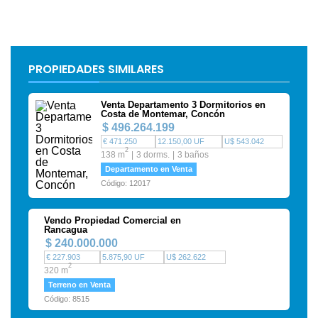
PROPIEDADES SIMILARES
Venta Departamento 3 Dormitorios en
Costa de Montemar, Concón
$ 496.264.199
€ 471.250
12.150,00 UF
U$ 543.042
2
138 m
3 dorms.
3 baños
Departamento en Venta
Código: 12017
Vendo Propiedad Comercial en
Rancagua
$ 240.000.000
€ 227.903
5.875,90 UF
U$ 262.622
2
320 m
Terreno en Venta
Código: 8515