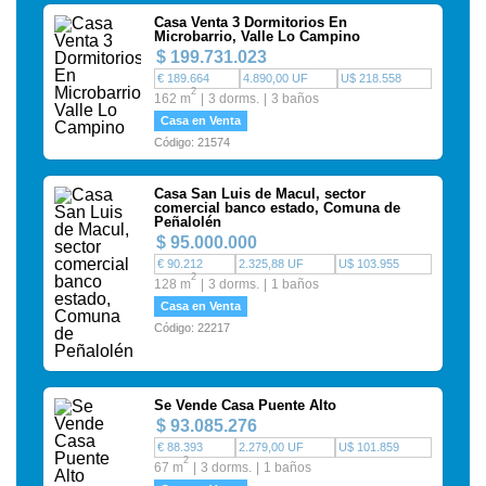
Casa Venta 3 Dormitorios En
Microbarrio, Valle Lo Campino
$ 199.731.023
€ 189.664
4.890,00 UF
U$ 218.558
2
162 m
3 dorms.
3 baños
Casa en Venta
Código: 21574
Casa San Luis de Macul, sector
comercial banco estado, Comuna de
Peñalolén
$ 95.000.000
€ 90.212
2.325,88 UF
U$ 103.955
2
128 m
3 dorms.
1 baños
Casa en Venta
Código: 22217
Se Vende Casa Puente Alto
$ 93.085.276
€ 88.393
2.279,00 UF
U$ 101.859
2
67 m
3 dorms.
1 baños