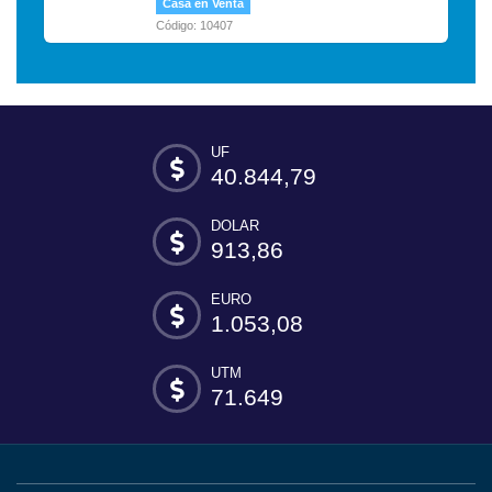
Casa en Venta
Código: 10407
UF
40.844,79
DOLAR
913,86
EURO
1.053,08
UTM
71.649