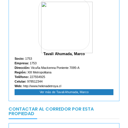
Tavali Ahumada, Marco
Socio:
1753
Empresa:
1753
Dirección:
Vicuña Mackenna Poniente 7095-A
Región:
XIII Metropolitana
Teléfono:
227554925
Celular:
978512344
Web:
http://www.helenadetroya.cl
Ver más de Tavali Ahumada, Marco
CONTACTAR AL CORREDOR POR ESTA
PROPIEDAD