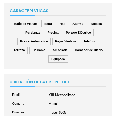
CARACTERÍSTICAS
Baño de Visitas
Estar
Hall
Alarma
Bodega
Persianas
Piscina
Portero Eléctrico
Portón Automático
Rejas Ventana
Teléfono
Terraza
TV Cable
Amoblada
Comedor de Diario
Equipada
UBICACIÓN DE LA PROPIEDAD
Región:
XIII Metropolitana
Comuna:
Macul
Dirección:
macul 6305