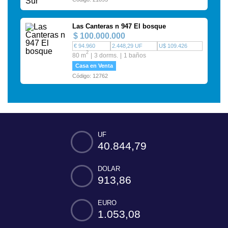
Las Canteras n 947 El bosque
$ 100.000.000
€ 94.960
2.448,29 UF
U$ 109.426
2
80 m
3 dorms.
1 baños
Casa en Venta
Código: 12762
UF
40.844,79
DOLAR
913,86
EURO
1.053,08