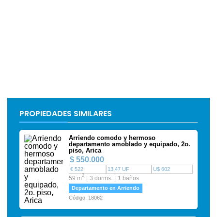
PROPIEDADES SIMILARES
Arriendo comodo y hermoso
departamento amoblado y equipado, 2o.
piso, Arica
$ 550.000
€ 522
13,47 UF
U$ 602
2
59 m
3 dorms.
1 baños
Departamento en Arriendo
Código: 18062