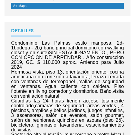
Ver Mapa
DETALLES
Condominio Las Palmas estilo mariposa, 2d-
1bodega - 2b,( baño principal dormitorio con walking
closet y en suite)SIN ESTACIONAMIENTO , PERO
CON OPCION DE ARRENDAR . Año construcción
2019, GC. $ 110.000 aprox.. Arriendo para Julio
2024
Hermosa vista, piso 13, orientación oriente, cocina
americana con conexión a lavadora, terraza cerrada
con ventanas de termopanel ,mallas de seguridad
en ventanas. Agua caliente con caldera. Piso
flotante en living comedor y dormitorios. Baño,visita
con ventilación natural.
Guardias las 24 horas tienen acceso totalmente
controlado,cámaras de seguridad, áreas verdes , 4
piscinas, amplios y bellos jardines, juegos infantiles,
3 ascensores, salón de eventos, salón gourmet,
salón de reuniones, quinchos en azotea (piso 25),
bicicletero, gimnasio, lavandería, estacionamientos
de visitas.
Sector de alta plusvalía, muy cercano a metro Macul