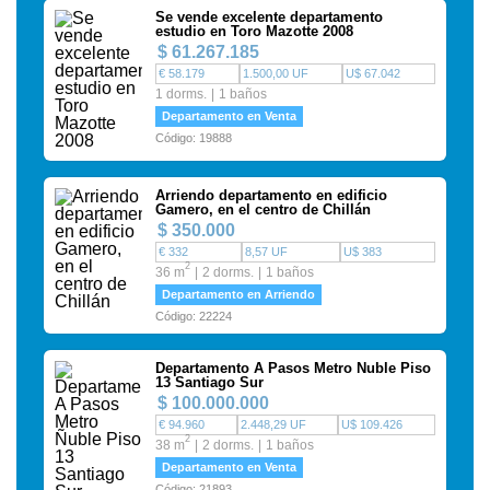
Se vende excelente departamento
estudio en Toro Mazotte 2008
$ 61.267.185
€ 58.179
1.500,00 UF
U$ 67.042
1 dorms.
1 baños
Departamento en Venta
Código: 19888
Arriendo departamento en edificio
Gamero, en el centro de Chillán
$ 350.000
€ 332
8,57 UF
U$ 383
2
36 m
2 dorms.
1 baños
Departamento en Arriendo
Código: 22224
Departamento A Pasos Metro Ñuble Piso
13 Santiago Sur
$ 100.000.000
€ 94.960
2.448,29 UF
U$ 109.426
2
38 m
2 dorms.
1 baños
Departamento en Venta
Código: 21893