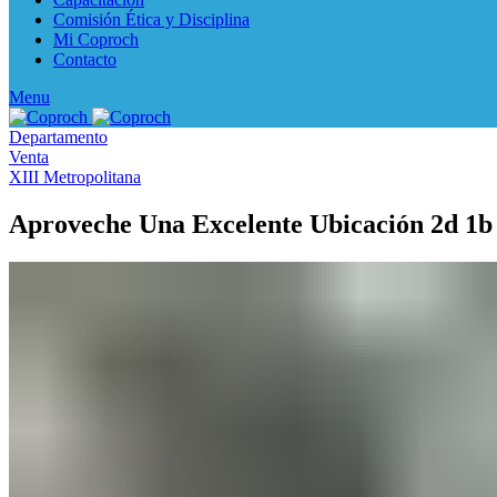
Comisión Ética y Disciplina
Mi Coproch
Contacto
Menu
Departamento
Venta
XIII Metropolitana
Aproveche Una Excelente Ubicación 2d 1b 