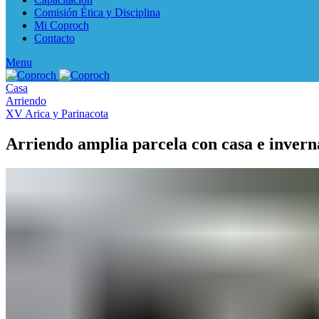
Comisión Ética y Disciplina
Mi Coproch
Contacto
Menu
Casa
Arriendo
XV Arica y Parinacota
Arriendo amplia parcela con casa e invern