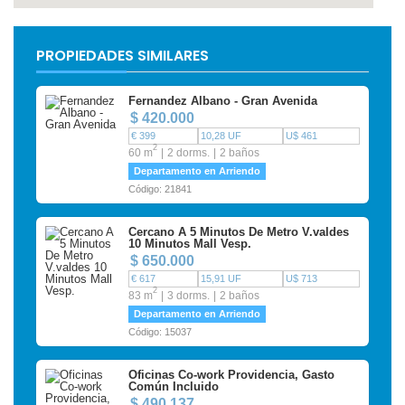
PROPIEDADES SIMILARES
Fernandez Albano - Gran Avenida
$ 420.000
€ 399
10,28 UF
U$ 461
2
60 m
2 dorms.
2 baños
Departamento en Arriendo
Código: 21841
Cercano A 5 Minutos De Metro V.valdes
10 Minutos Mall Vesp.
$ 650.000
€ 617
15,91 UF
U$ 713
2
83 m
3 dorms.
2 baños
Departamento en Arriendo
Código: 15037
Oficinas Co-work Providencia, Gasto
Común Incluido
$ 490.137