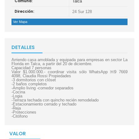
Comuna:
Talca
Dirección:
24 Sur 128
Ver Mapa
DETALLES
Arriendo casa amoblada y equipada para empresas en sector La
Florida en Talca, a partir del 20 de diciembre.
Capacidad 7 personas
Valor $1.000.000.- coordinar visita sólo WhatsApp ￼⁨9 7669
4098⁩, Claudia Rossi Propiedades
-3 dormitorios con clóset
-2 baños completos
-Amplio living -comedor separados
-Cocina
-Logia
-Terraza techada con quincho recién remodelado
-Estacionamiento cerrado y techado
-Reja
-Protecciones
-Citófono
VALOR