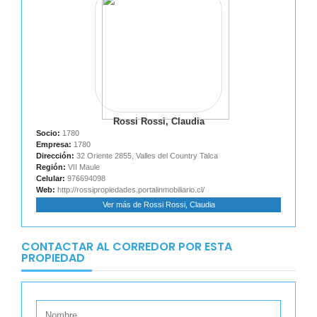
Rossi Rossi, Claudia
Socio:
1780
Empresa:
1780
Dirección:
32 Oriente 2855, Valles del Country Talca
Región:
VII Maule
Celular:
976694098
Web:
http://rossipropiedades.portalinmobiliario.cl/
Ver más de Rossi Rossi, Claudia
CONTACTAR AL CORREDOR POR ESTA
PROPIEDAD