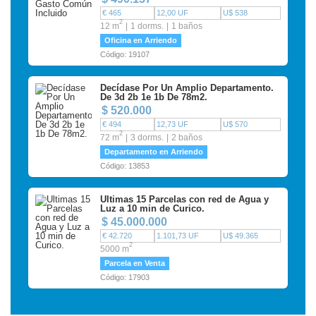
€ 465
12,00 UF
U$ 538
2
12 m
1 dorms.
1 baños
Oficina en Arriendo
Código: 19107
Decídase Por Un Amplio Departamento.
De 3d 2b 1e 1b De 78m2.
$ 520.000
€ 494
12,73 UF
U$ 570
2
72 m
3 dorms.
2 baños
Departamento en Arriendo
Código: 13853
Ultimas 15 Parcelas con red de Agua y
Luz a 10 min de Curico.
$ 45.000.000
€ 42.720
1.101,73 UF
U$ 49.365
2
5000 m
Parcela en Venta
Código: 17903