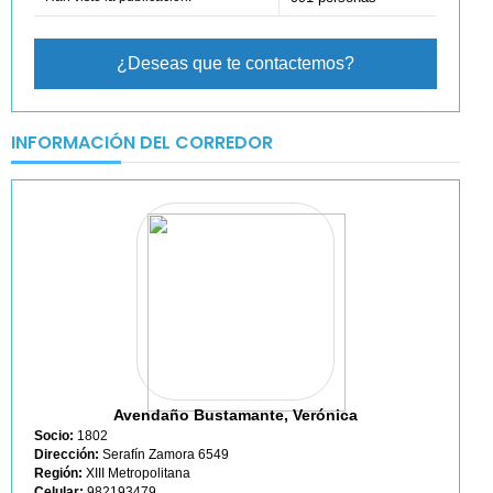
¿Deseas que te contactemos?
INFORMACIÓN DEL CORREDOR
Avendaño Bustamante, Verónica
Socio:
1802
Dirección:
Serafín Zamora 6549
Región:
XIII Metropolitana
Celular:
982193479