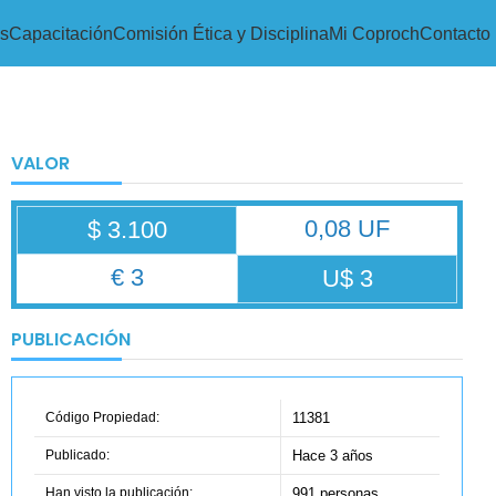
s
Capacitación
Comisión Ética y Disciplina
Mi Coproch
Contacto
VALOR
0,08 UF
$ 3.100
€ 3
U$ 3
PUBLICACIÓN
Código Propiedad:
11381
Publicado:
Hace 3 años
Han visto la publicación:
991 personas