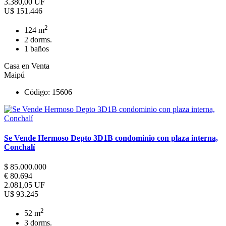
3.380,00 UF
U$ 151.446
2
124 m
2 dorms.
1 baños
Casa en Venta
Maipú
Código: 15606
Se Vende Hermoso Depto 3D1B condominio con plaza interna,
Conchalí
$ 85.000.000
€ 80.694
2.081,05 UF
U$ 93.245
2
52 m
3 dorms.