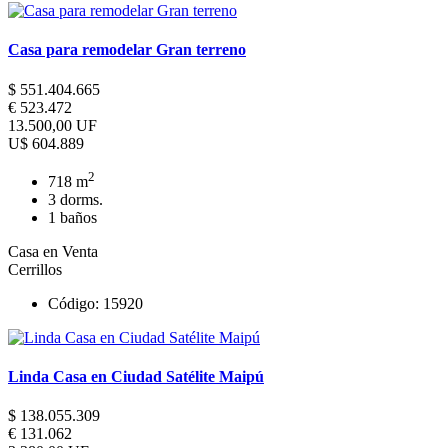
Casa para remodelar Gran terreno
$ 551.404.665
€ 523.472
13.500,00 UF
U$ 604.889
2
718 m
3 dorms.
1 baños
Casa en Venta
Cerrillos
Código: 15920
Linda Casa en Ciudad Satélite Maipú
$ 138.055.309
€ 131.062