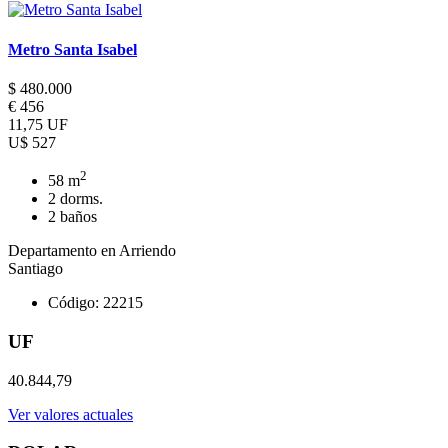
Metro Santa Isabel
$ 480.000
€ 456
11,75 UF
U$ 527
2
58 m
2 dorms.
2 baños
Departamento en Arriendo
Santiago
Código: 22215
UF
40.844,79
Ver valores actuales