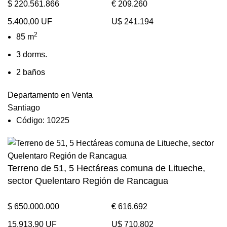
$ 220.561.866
€ 209.260
5.400,00 UF
U$ 241.194
2
85 m
3 dorms.
2 baños
Departamento en Venta
Santiago
Código: 10225
Terreno de 51, 5 Hectáreas comuna de Litueche,
sector Quelentaro Región de Rancagua
$ 650.000.000
€ 616.692
15.913,90 UF
U$ 710.802