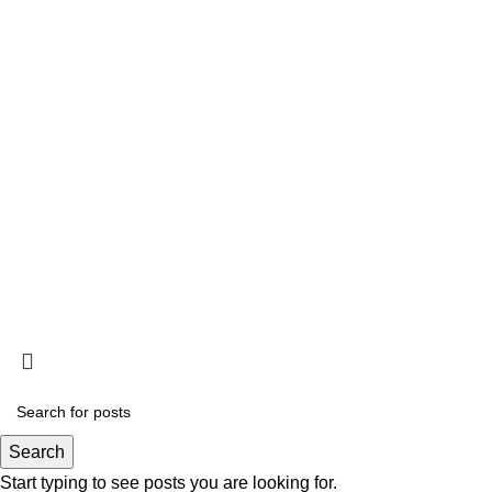
CONTACTO
Av. Providencia 329, Piso 2, Providencia.
22 341 3368
Mesa Central
Anexo 1 Departamento de Capacitación
Anexo 2 Departamento de Socios
Anexo 4 Departamento de Finanzas
© 2024. COPROCH AG.
Desarrollado por
Colorway.cl
| Powered by
Cruech Group
Search
Start typing to see posts you are looking for.