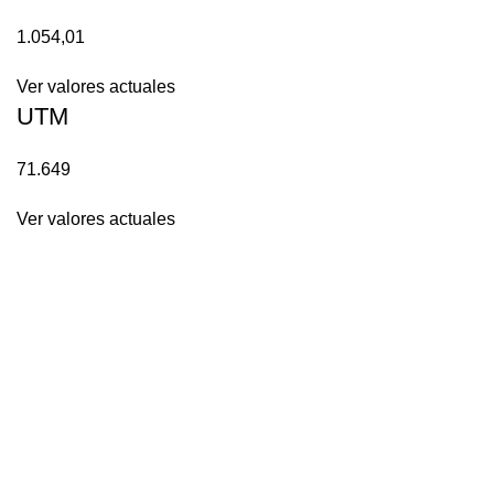
1.054,01
Ver valores actuales
UTM
71.649
Ver valores actuales
HORARIO
Lunes a Jueves
09.00 a 14.00 horas // 14.45 a 18.00 horas
Viernes
09.00 a 14.00 // 14.45 a 15.30 horas
NAVEGACIÓN
Home