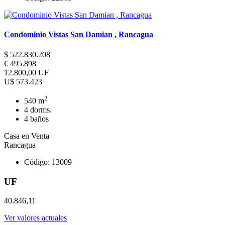
Condominio Vistas San Damian , Rancagua
$ 522.830.208
€ 495.898
12.800,00 UF
U$ 573.423
2
540 m
4 dorms.
4 baños
Casa en Venta
Rancagua
Código: 13009
UF
40.846,11
Ver valores actuales