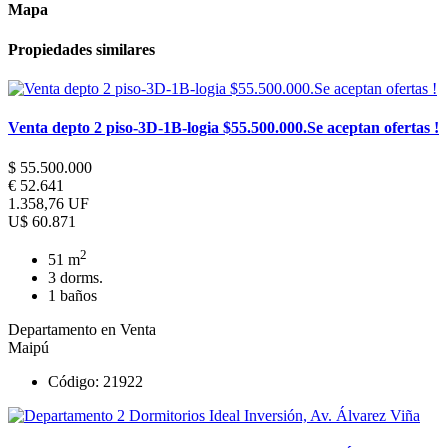
Mapa
Propiedades similares
Venta depto 2 piso-3D-1B-logia $55.500.000.Se aceptan ofertas !
$ 55.500.000
€ 52.641
1.358,76 UF
U$ 60.871
2
51 m
3 dorms.
1 baños
Departamento en Venta
Maipú
Código: 21922