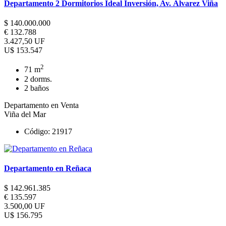
Departamento 2 Dormitorios Ideal Inversión, Av. Álvarez Viña
$ 140.000.000
€ 132.788
3.427,50 UF
U$ 153.547
2
71 m
2 dorms.
2 baños
Departamento en Venta
Viña del Mar
Código: 21917
Departamento en Reñaca
$ 142.961.385
€ 135.597
3.500,00 UF
U$ 156.795