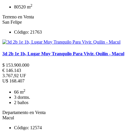
2
80520 m
Terreno en Venta
San Felipe
Código: 21763
3d 2b 1e 1b, Lugar Muy Tranquilo Para Vivir. Quilin - Macul
$ 153.900.000
€ 146.143
3.767,92 UF
U$ 168.407
2
66 m
3 dorms.
2 baños
Departamento en Venta
Macul
Código: 12574