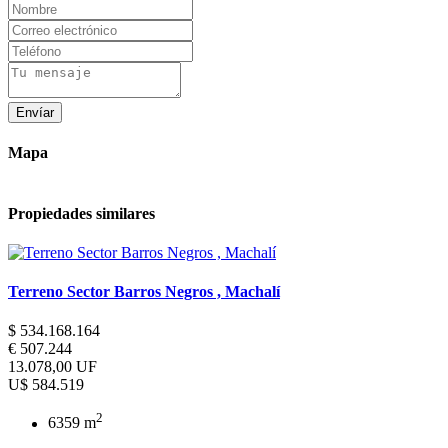
Envíar
Mapa
Propiedades similares
Los Almendros, Reñaca
Terreno Sector Barros Negros , Machalí
$ 534.168.164
€ 507.244
13.078,00 UF
U$ 584.519
2
6359 m