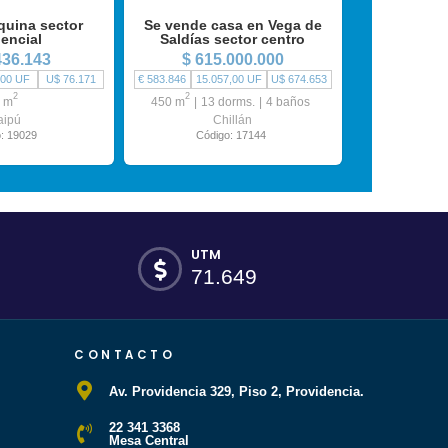
quina sector
Se vende casa en Vega de
dencial
Saldías sector centro
436.143
$ 615.000.000
,00 UF
U$ 76.171
€ 583.846
15.057,00 UF
U$ 674.653
2
2
 m
450 m
13 dorms.
4 baños
aipú
Chillán
: 19029
Código: 17144
UTM
71.649
CONTACTO
Av. Providencia 329, Piso 2, Providencia.
22 341 3368
Mesa Central