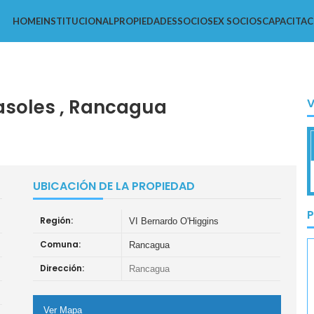
HOME
INSTITUCIONAL
PROPIEDADES
SOCIOS
EX SOCIOS
CAPACITAC
rasoles , Rancagua
UBICACIÓN DE LA PROPIEDAD
P
Región:
VI Bernardo O'Higgins
Comuna:
Rancagua
Dirección:
Rancagua
Ver Mapa