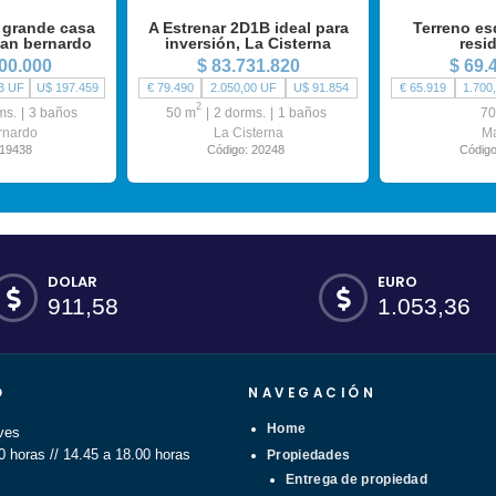
 grande casa
A Estrenar 2D1B ideal para
Terreno es
san bernardo
inversión, La Cisterna
resi
00.000
$ 83.731.820
$ 69.
3 UF
U$ 197.459
€ 79.490
2.050,00 UF
U$ 91.854
€ 65.919
1.700
2
ms.
3 baños
50 m
2 dorms.
1 baños
70
rnardo
La Cisterna
M
 19438
Código: 20248
Código
DOLAR
EURO
911,58
1.053,36
O
NAVEGACIÓN
Home
ves
0 horas // 14.45 a 18.00 horas
Propiedades
Entrega de propiedad