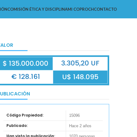
IÓN
COMISIÓN ÉTICA Y DISCIPLINA
MI COPROCH
CONTACTO
VALOR
3.305,20 UF
$ 135.000.000
€ 128.161
U$ 148.095
UBLICACIÓN
Código Propiedad:
15096
Publicado:
Hace 2 años
Han visto la publicación:
1070 personas