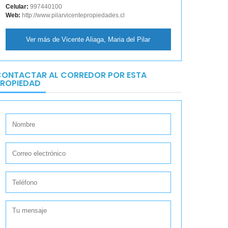
Celular:
997440100
Web:
http://www.pilarvicentepropiedades.cl
Ver más de Vicente Aliaga, Maria del Pilar
ONTACTAR AL CORREDOR POR ESTA
ROPIEDAD