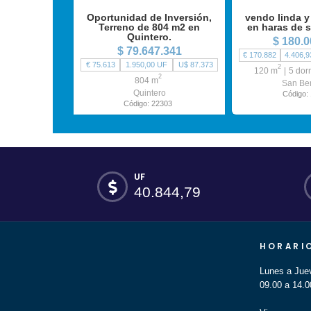
Oportunidad de Inversión,
vendo linda y
Terreno de 804 m2 en
en haras de 
Quintero.
$ 180.0
$ 79.647.341
€ 170.882
4.406,9
€ 75.613
1.950,00 UF
U$ 87.373
2
120 m
5 dor
2
804 m
San Be
Quintero
Código:
Código: 22303
UF
40.844,79
HORARI
Lunes a Jue
09.00 a 14.0