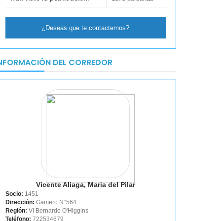
¿Deseas que te contactemos?
NFORMACIÓN DEL CORREDOR
Vicente Aliaga, Maria del Pilar
Socio:
1451
Dirección:
Gamero N°564
Región:
VI Bernardo O'Higgins
Teléfono:
722534679