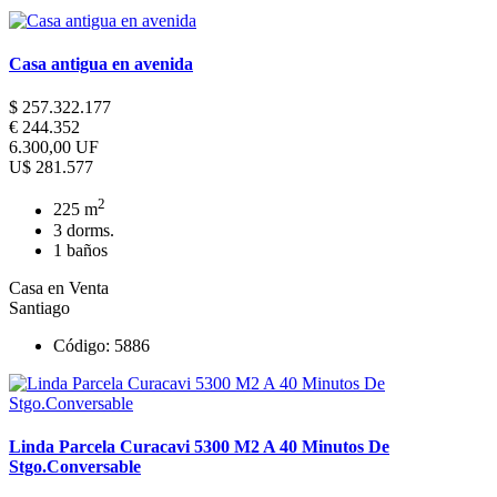
Casa antigua en avenida
$ 257.322.177
€ 244.352
6.300,00 UF
U$ 281.577
2
225 m
3 dorms.
1 baños
Casa en Venta
Santiago
Código: 5886
Linda Parcela Curacavi 5300 M2 A 40 Minutos De
Stgo.Conversable