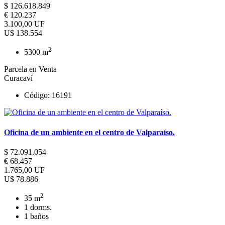
$ 126.618.849
€ 120.237
3.100,00 UF
U$ 138.554
2
5300 m
Parcela en Venta
Curacaví
Código: 16191
Oficina de un ambiente en el centro de Valparaíso.
$ 72.091.054
€ 68.457
1.765,00 UF
U$ 78.886
2
35 m
1 dorms.
1 baños