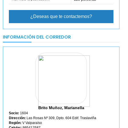
¿Deseas que te contactemos?
INFORMACIÓN DEL CORREDOR
Brito Muñoz, Marianella
Socio:
1604
Dirección:
Las Rosas Nº 309, Dpto. 604 Edif. Traslaviña
Región:
V Valparaíso
Celular:
995412587