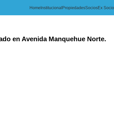
Home
Institucional
Propiedades
Socios
Ex Socio
pado en Avenida Manquehue Norte.