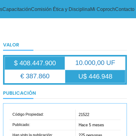
s
Capacitación
Comisión Ética y Disciplina
Mi Coproch
Contacto
VALOR
10.000,00 UF
$ 408.447.900
€ 387.860
U$ 446.948
PUBLICACIÓN
Código Propiedad:
21522
Publicado:
Hace 5 meses
Han visto la publicación:
225 personas