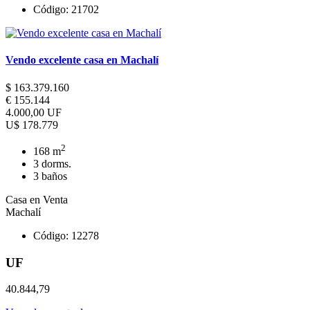
Código: 21702
Vendo excelente casa en Machalí
$ 163.379.160
€ 155.144
4.000,00 UF
U$ 178.779
2
168 m
3 dorms.
3 baños
Casa en Venta
Machalí
Código: 12278
UF
40.844,79