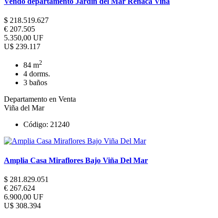
Vendo departamento Jardin del Mar Reñaca Viña
$ 218.519.627
€ 207.505
5.350,00 UF
U$ 239.117
2
84 m
4 dorms.
3 baños
Departamento en Venta
Viña del Mar
Código: 21240
Amplia Casa Miraflores Bajo Viña Del Mar
$ 281.829.051
€ 267.624
6.900,00 UF
U$ 308.394