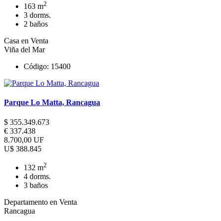
2
163 m
3 dorms.
2 baños
Casa en Venta
Viña del Mar
Código: 15400
Parque Lo Matta, Rancagua
$ 355.349.673
€ 337.438
8.700,00 UF
U$ 388.845
2
132 m
4 dorms.
3 baños
Departamento en Venta
Rancagua