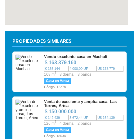
PROPIEDADES SIMILARES
Vendo excelente casa en Machalí
$ 163.379.160
€ 155.144
4.000,00 UF
U$ 178.779
2
168 m
3 dorms.
3 baños
Casa en Venta
Código: 12278
Venta de excelente y amplia casa, Las
Torres, Arica
$ 150.000.000
€ 142.439
3.672,44 UF
U$ 164.139
2
126 m
4 dorms.
2 baños
Casa en Venta
Código: 18634