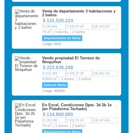
Venta de departamento 3 habitaciones y
2 baños
$ 131.520.224
€ 124.891
3.220,00 UF
U$ 143.917
2
75 m
3 dorms.
2 baños
Departamento en Venta
Código: 9620
Vendo propiedad El Torreon de
Ninquihue
$ 223.636.248
€ 212.364
5.475,27 UF
U$ 244.716
2
42800 m
3 dorms.
3 baños
Casa en Venta
Código: 469590
En Excel. Condiciones Dpto. 3d 2b 1e
(en Plataforma Techado)
$ 134.900.000
€ 128.100
3.302,75 UF
U$ 147.616
2
70 m
3 dorms.
2 baños
Departamento en Venta