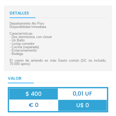
DETALLES
Departamento 4to Piso
Disponibilidad Inmediata
Características:
- Dos dormitorios con closet
- Un Baño
- Living comedor
- Cocina (separada)
- Estacionamiento
- Bodega
El canon de arriendo es más Gasto común (GC no incluido,
70.000 aprox)
VALOR
0,01 UF
$ 400
€ 0
U$ 0