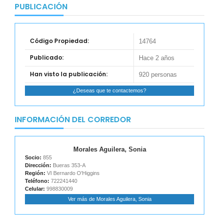
PUBLICACIÓN
Código Propiedad:
14764
Publicado:
Hace 2 años
Han visto la publicación:
920 personas
¿Deseas que te contactemos?
INFORMACIÓN DEL CORREDOR
Morales Aguilera, Sonia
Socio:
855
Dirección:
Bueras 353-A
Región:
VI Bernardo O'Higgins
Teléfono:
722241440
Celular:
998830009
Ver más de Morales Aguilera, Sonia