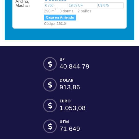
€ 760
19,59 UF
U$ 875
2
290 m
3 dorms.
2 baños
Casa en Arriendo
Código: 22010
UF
40.844,79
DOLAR
913,86
EURO
1.053,08
UTM
71.649