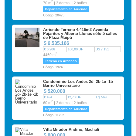
2
70 m
3 dorms.
2 baños
Departamento en Arriendo
Código: 20475
Arriendo Terreno 4.416m2 Avenida
Pajaritos y Alberto Llonas sólo 5 calles
de Plaza Maipú
$ 6.535.166
€ 6.206
160,00 UF
U$ 7.151
2
4450 m
Terreno en Arriendo
Código: 19240
Condominio Los Andes 2d- 2b-1e -1b
Barrio Universitario
$ 520.000
€ 494
12,73 UF
U$ 569
2
60 m
2 dorms.
2 baños
Departamento en Arriendo
Código: 11752
Villa Mirador Andino, Machalí
$ 800.000