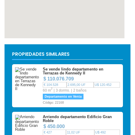
PROPIEDADES SIMILARES
Se vende lindo departamento en
Terrazas de Kennedy II
$ 110.076.709
€ 104.528
2.695,00 UF
U$ 120.452
2
60 m
3 dorms.
2 baños
Departamento en Venta
Código: 22168
Arriendo departamento Edificio Gran
Roble
$ 450.000
€ 427
11,02 UF
U$ 492