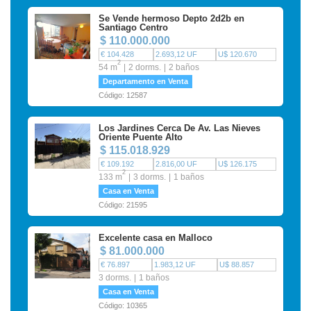
Se Vende hermoso Depto 2d2b en
Santiago Centro
$ 110.000.000
€ 104.428
2.693,12 UF
U$ 120.670
2
54 m
2 dorms.
2 baños
Departamento en Venta
Código: 12587
Los Jardines Cerca De Av. Las Nieves
Oriente Puente Alto
$ 115.018.929
€ 109.192
2.816,00 UF
U$ 126.175
2
133 m
3 dorms.
1 baños
Casa en Venta
Código: 21595
Excelente casa en Malloco
$ 81.000.000
€ 76.897
1.983,12 UF
U$ 88.857
3 dorms.
1 baños
Casa en Venta
Código: 10365