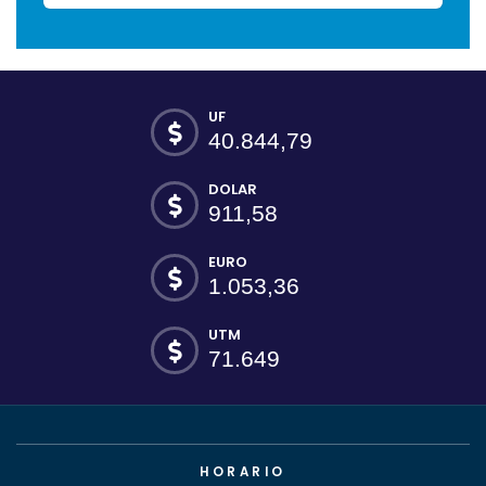
UF
40.844,79
DOLAR
911,58
EURO
1.053,36
UTM
71.649
HORARIO