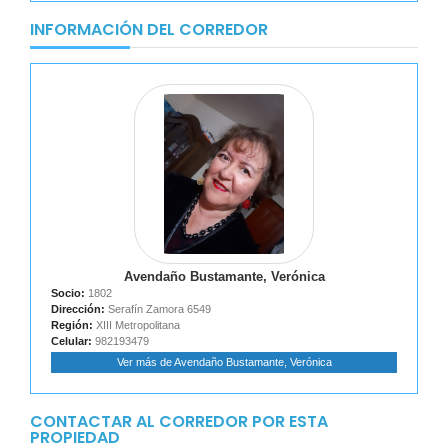
INFORMACIÓN DEL CORREDOR
Avendaño Bustamante, Verónica
Socio:
1802
Dirección:
Serafín Zamora 6549
Región:
XIII Metropolitana
Celular:
982193479
Ver más de Avendaño Bustamante, Verónica
CONTACTAR AL CORREDOR POR ESTA
PROPIEDAD