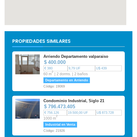
PROPIEDADES SIMILARES
Arriendo Departamento valparaiso
$ 400.000
€ 380
9,79 UF
U$ 439
2
60 m
2 dorms.
2 baños
Departamento en Arriendo
Código: 19069
Condominio Industrial, Siglo 21
$ 796.473.405
€ 756.126
19.500,00 UF
U$ 873.728
2
1000 m
Industrial en Venta
Código: 21926