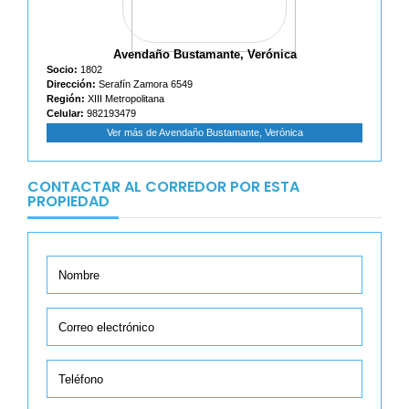
Avendaño Bustamante, Verónica
Socio:
1802
Dirección:
Serafín Zamora 6549
Región:
XIII Metropolitana
Celular:
982193479
Ver más de Avendaño Bustamante, Verónica
CONTACTAR AL CORREDOR POR ESTA
PROPIEDAD