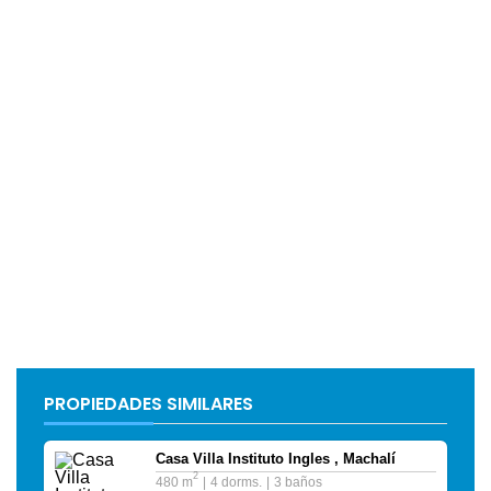
PROPIEDADES SIMILARES
Casa Villa Instituto Ingles , Machalí
2
480 m
4 dorms.
3 baños