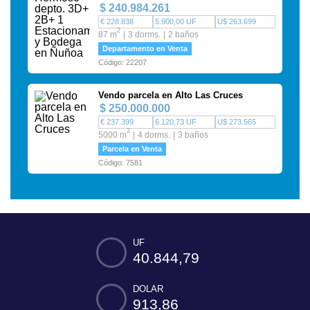
$ 240.984.261
€ 228.838
5.900,00 UF
U$ 263.699
2
87 m
3 dorms.
2 baños
Departamento en Venta
Código: 22207
Vendo parcela en Alto Las Cruces
$ 250.000.000
€ 237.399
6.120,73 UF
U$ 273.565
2
5000 m
4 dorms.
3 baños
Parcela en Venta
Código: 7581
UF
40.844,79
DOLAR
913,86