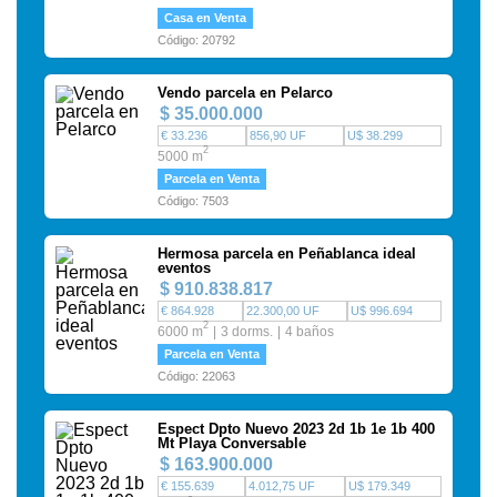
Casa en Venta
Código: 20792
Vendo parcela en Pelarco
$ 35.000.000
€ 33.236
856,90 UF
U$ 38.299
2
5000 m
Parcela en Venta
Código: 7503
Hermosa parcela en Peñablanca ideal
eventos
$ 910.838.817
€ 864.928
22.300,00 UF
U$ 996.694
2
6000 m
3 dorms.
4 baños
Parcela en Venta
Código: 22063
Espect Dpto Nuevo 2023 2d 1b 1e 1b 400
Mt Playa Conversable
$ 163.900.000
€ 155.639
4.012,75 UF
U$ 179.349