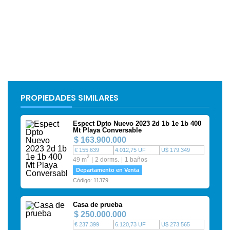
PROPIEDADES SIMILARES
Espect Dpto Nuevo 2023 2d 1b 1e 1b 400
Mt Playa Conversable
$ 163.900.000
€ 155.639
4.012,75 UF
U$ 179.349
2
49 m
2 dorms.
1 baños
Departamento en Venta
Código: 11379
Casa de prueba
$ 250.000.000
€ 237.399
6.120,73 UF
U$ 273.565