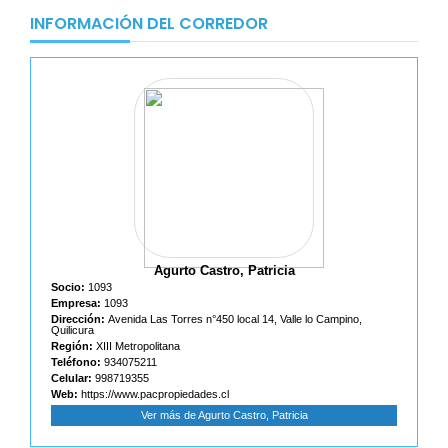
INFORMACIÓN DEL CORREDOR
Agurto Castro, Patricia
Socio:
1093
Empresa:
1093
Dirección:
Avenida Las Torres n°450 local 14, Valle lo Campino,
Quilicura
Región:
XIII Metropolitana
Teléfono:
934075211
Celular:
998719355
Web:
https://www.pacpropiedades.cl
Ver más de Agurto Castro, Patricia