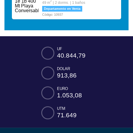
2
49 m
2 dorms.
1 baños
Departamento en Venta
Código: 10937
UF
40.844,79
DOLAR
913,86
EURO
1.053,08
UTM
71.649