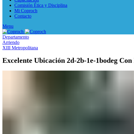
Comisión Ética y Disciplina
Mi Coproch
Contacto
Menu
Departamento
Arriendo
XIII Metropolitana
Excelente Ubicación 2d-2b-1e-1bodeg Con