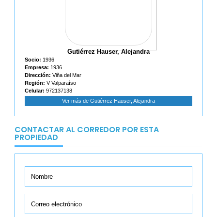
Gutiérrez Hauser, Alejandra
Socio:
1936
Empresa:
1936
Dirección:
Viña del Mar
Región:
V Valparaíso
Celular:
972137138
Ver más de Gutiérrez Hauser, Alejandra
CONTACTAR AL CORREDOR POR ESTA
PROPIEDAD