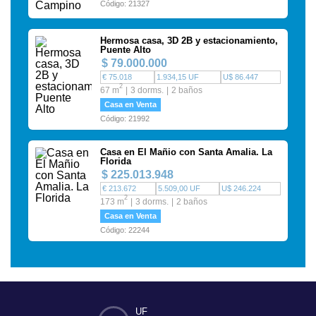
Código: 21327
Hermosa casa, 3D 2B y estacionamiento,
Puente Alto
$ 79.000.000
€ 75.018
1.934,15 UF
U$ 86.447
2
67 m
3 dorms.
2 baños
Casa en Venta
Código: 21992
Casa en El Mañio con Santa Amalia. La
Florida
$ 225.013.948
€ 213.672
5.509,00 UF
U$ 246.224
2
173 m
3 dorms.
2 baños
Casa en Venta
Código: 22244
UF