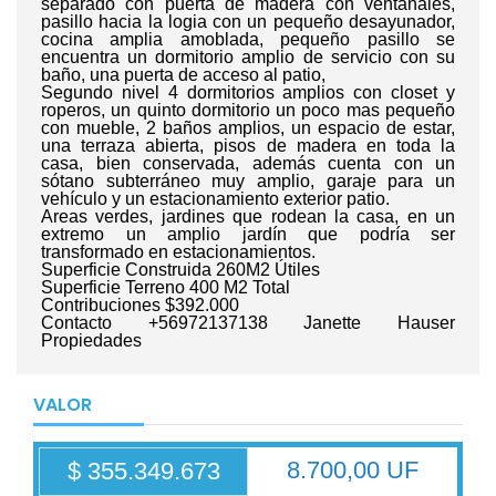
separado con puerta de madera con ventanales,
pasillo hacia la logia con un pequeño desayunador,
cocina amplia amoblada, pequeño pasillo se
encuentra un dormitorio amplio de servicio con su
baño, una puerta de acceso al patio,
Segundo nivel 4 dormitorios amplios con closet y
roperos, un quinto dormitorio un poco mas pequeño
con mueble, 2 baños amplios, un espacio de estar,
una terraza abierta, pisos de madera en toda la
casa, bien conservada, además cuenta con un
sótano subterráneo muy amplio, garaje para un
vehículo y un estacionamiento exterior patio.
Areas verdes, jardines que rodean la casa, en un
extremo un amplio jardín que podría ser
transformado en estacionamientos.
Superficie Construida 260M2 Útiles
Superficie Terreno 400 M2 Total
Contribuciones $392.000
Contacto +56972137138 Janette Hauser
Propiedades
VALOR
8.700,00 UF
$ 355.349.673