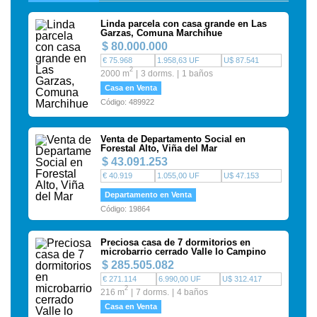
Linda parcela con casa grande en Las
Garzas, Comuna Marchihue
$ 80.000.000
€ 75.968
1.958,63 UF
U$ 87.541
2
2000 m
3 dorms.
1 baños
Casa en Venta
Código: 489922
Venta de Departamento Social en
Forestal Alto, Viña del Mar
$ 43.091.253
€ 40.919
1.055,00 UF
U$ 47.153
Departamento en Venta
Código: 19864
Preciosa casa de 7 dormitorios en
microbarrio cerrado Valle lo Campino
$ 285.505.082
€ 271.114
6.990,00 UF
U$ 312.417
2
216 m
7 dorms.
4 baños
Casa en Venta