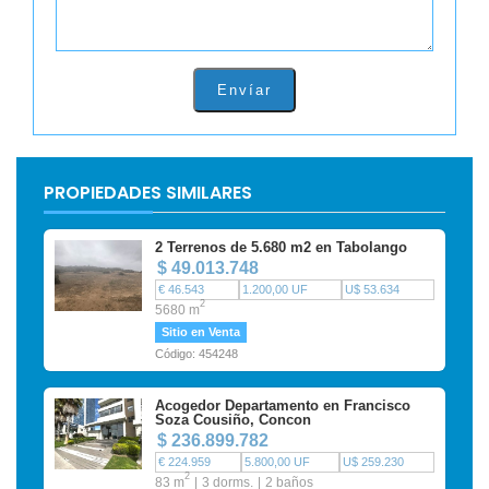
Envíar
PROPIEDADES SIMILARES
2 Terrenos de 5.680 m2 en Tabolango
$ 49.013.748
€ 46.543
1.200,00 UF
U$ 53.634
2
5680 m
Sitio en Venta
Código: 454248
Acogedor Departamento en Francisco
Soza Cousiño, Concon
$ 236.899.782
€ 224.959
5.800,00 UF
U$ 259.230
2
83 m
3 dorms.
2 baños