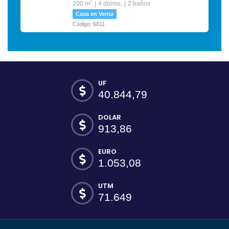
2
200 m
4 dorms.
2 baños
Casa en Venta
Código: 6811
UF
40.844,79
DOLAR
913,86
EURO
1.053,08
UTM
71.649