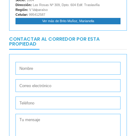
Socio:
1604
Dirección:
Las Rosas Nº 309, Dpto. 604 Edif. Traslaviña
Región:
V Valparaíso
Celular:
995412587
Ver más de Brito Muñoz, Marianella
CONTACTAR AL CORREDOR POR ESTA
PROPIEDAD