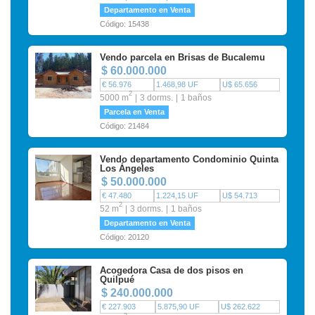
Departamento en Venta
Código: 15438
Vendo parcela en Brisas de Bucalemu
$ 60.000.000
€ 56.976
1.468,98 UF
U$ 65.656
2
5000 m
3 dorms.
1 baños
Parcela en Venta
Código: 21484
Vendo departamento Condominio Quinta
Los Ángeles
$ 50.000.000
€ 47.480
1.224,15 UF
U$ 54.713
2
52 m
3 dorms.
1 baños
Departamento en Venta
Código: 20120
Acogedora Casa de dos pisos en
Quilpué
$ 240.000.000
€ 227.903
5.875,90 UF
U$ 262.622