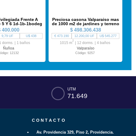
ivilegiada Frente A
Preciosa casona Valparaiso mas
 5 Y 6 1d-1b-1bodeg
de 1000 m2 de jardines y terreno
$ 400.000
$ 498.306.438
9,79 UF
U$ 438
€ 473.190
12.200,00 UF
U$ 545.277
2
1 dorms.
1 baños
1015 m
12 dorms.
4 baños
Ñuñoa
Valparaíso
ódigo: 12132
Código: 9257
UTM
71.649
CONTACTO
Av. Providencia 329, Piso 2, Providencia.