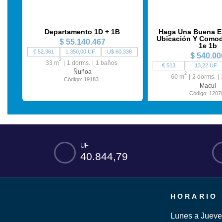
Departamento 1D + 1B
Haga Una Buena E
Ubicación Y Comod
$ 55.140.467
1e 1b
€ 52.361
1.350,00 UF
U$ 60.338
$ 540.00
2
33 m
1 dorms.
1 baños
€ 513
13,22 UF
Ñuñoa
2
60 m
2 dorms.
Código: 19183
Macul
Código: 1207
UF
40.844,79
HORARIO
Lunes a Jueve