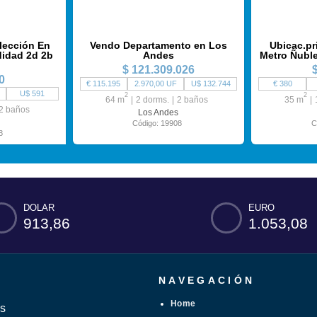
lección En
Vendo Departamento en Los
Ubicac.pr
idad 2d 2b
Andes
Metro Ñuble
$ 121.309.026
0
€ 115.195
2.970,00 UF
U$ 132.744
€ 380
U$ 591
2
2
64 m
2 dorms.
2 baños
35 m
2 baños
Los Andes
Código: 19908
C
8
DOLAR
EURO
913,86
1.053,08
NAVEGACIÓN
Home
s