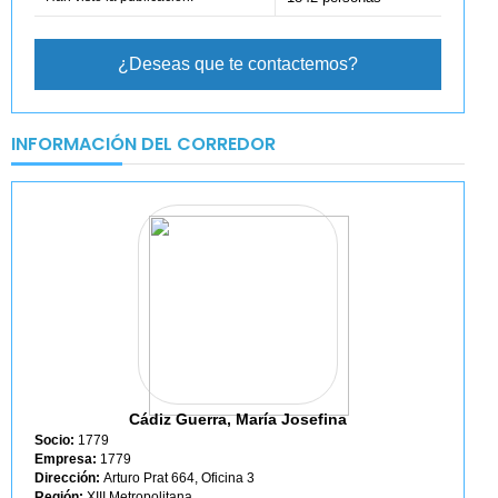
¿Deseas que te contactemos?
INFORMACIÓN DEL CORREDOR
Cádiz Guerra, María Josefina
Socio:
1779
Empresa:
1779
Dirección:
Arturo Prat 664, Oficina 3
Región:
XIII Metropolitana