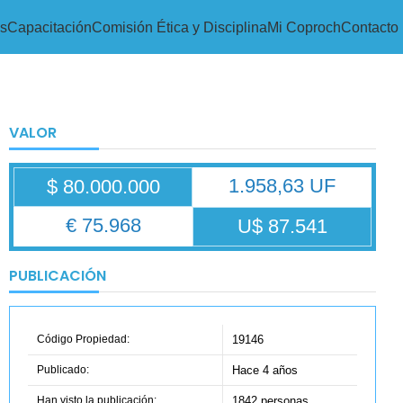
s
Capacitación
Comisión Ética y Disciplina
Mi Coproch
Contacto
VALOR
1.958,63 UF
$ 80.000.000
€ 75.968
U$ 87.541
PUBLICACIÓN
Código Propiedad:
19146
Publicado:
Hace 4 años
Han visto la publicación:
1842 personas