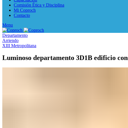
Comisión Ética y Disciplina
Mi Coproch
Contacto
Menu
Departamento
Arriendo
XIII Metropolitana
Luminoso departamento 3D1B edificio con 