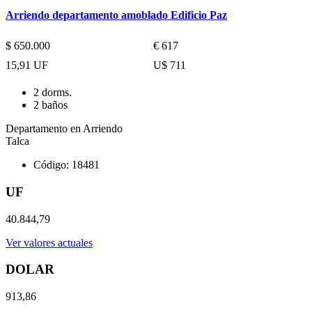
Arriendo departamento amoblado Edificio Paz
$ 650.000
€ 617
15,91 UF
U$ 711
2 dorms.
2 baños
Departamento en Arriendo
Talca
Código: 18481
UF
40.844,79
Ver valores actuales
DOLAR
913,86