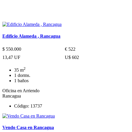
Propiedades similares
Edificio Alameda , Rancagua
$ 550.000
€ 522
13,47 UF
U$ 602
2
35 m
1 dorms.
1 baños
Oficina en Arriendo
Rancagua
Código: 13737
Vendo Casa en Rancagua