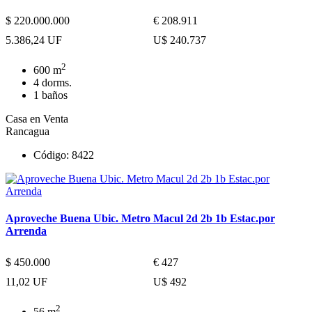
$ 220.000.000
€ 208.911
5.386,24 UF
U$ 240.737
2
600 m
4 dorms.
1 baños
Casa en Venta
Rancagua
Código: 8422
Aproveche Buena Ubic. Metro Macul 2d 2b 1b Estac.por
Arrenda
$ 450.000
€ 427
11,02 UF
U$ 492
2
56 m