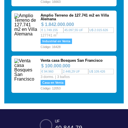
Código: 16663
Amplio Terreno de 127.741 m2 en Villa
Alemana
$ 1.842.000.000
€ 1.749.155
45.097,55 UF
U$ 2.015.626
2
127741 m
Industrial en Venta
Código: 16428
Venta casa Bosques San Francisco
$ 100.000.000
€ 94.960
2.448,29 UF
U$ 109.426
3 dorms.
3 baños
Casa en Venta
Código: 12053
UF
40.844,79