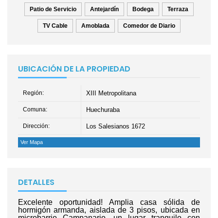
Patio de Servicio
Antejardín
Bodega
Terraza
TV Cable
Amoblada
Comedor de Diario
UBICACIÓN DE LA PROPIEDAD
Región:
XIII Metropolitana
Comuna:
Huechuraba
Dirección:
Los Salesianos 1672
Ver Mapa
DETALLES
Excelente oportunidad! Amplia casa sólida de
hormigón armanda, aislada de 3 pisos, ubicada en
microbarrio Campanario, un lugar tranquilo con