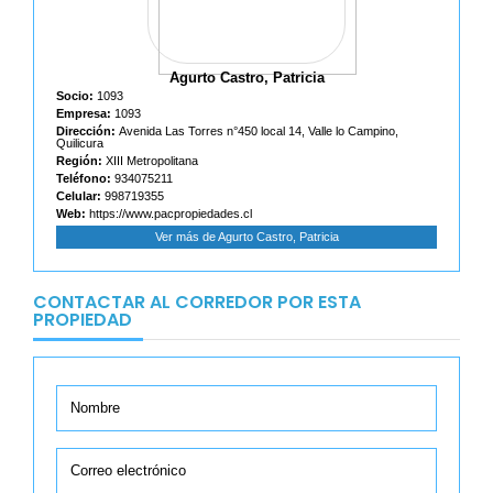
Agurto Castro, Patricia
Socio:
1093
Empresa:
1093
Dirección:
Avenida Las Torres n°450 local 14, Valle lo Campino,
Quilicura
Región:
XIII Metropolitana
Teléfono:
934075211
Celular:
998719355
Web:
https://www.pacpropiedades.cl
Ver más de Agurto Castro, Patricia
CONTACTAR AL CORREDOR POR ESTA
PROPIEDAD