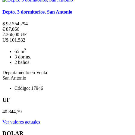
Depto. 3 dormitorios, San Antonio
$ 92.554.294
€ 87.866
2.266,00 UF
U$ 101.532
2
65 m
3 dorms.
2 baños
Departamento en Venta
San Antonio
Código: 17946
UF
40.844,79
Ver valores actuales
DOLAR