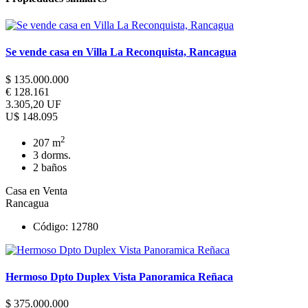
Localidad de Santa Ana comuna de Peralillo
Se vende casa en Villa La Reconquista, Rancagua
$ 135.000.000
€ 128.161
3.305,20 UF
U$ 148.095
2
207 m
3 dorms.
2 baños
Casa en Venta
Rancagua
Código: 12780
Hermoso Dpto Duplex Vista Panoramica Reñaca
$ 375.000.000