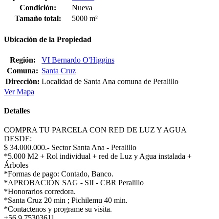
Condición:
Nueva
Tamaño total:
5000 m²
Ubicación de la Propiedad
Región:
VI Bernardo O'Higgins
Comuna:
Santa Cruz
Dirección:
Localidad de Santa Ana comuna de Peralillo
Ver Mapa
Detalles
COMPRA TU PARCELA CON RED DE LUZ Y AGUA
DESDE:
$ 34.000.000.- Sector Santa Ana - Peralillo
*5.000 M2 + Rol individual + red de Luz y Agua instalada +
Árboles
*Formas de pago: Contado, Banco.
*APROBACIÓN SAG - SII - CBR Peralillo
*Honorarios corredora.
*Santa Cruz 20 min ; Pichilemu 40 min.
*Contactenos y programe su visita.
+56 9 75303611