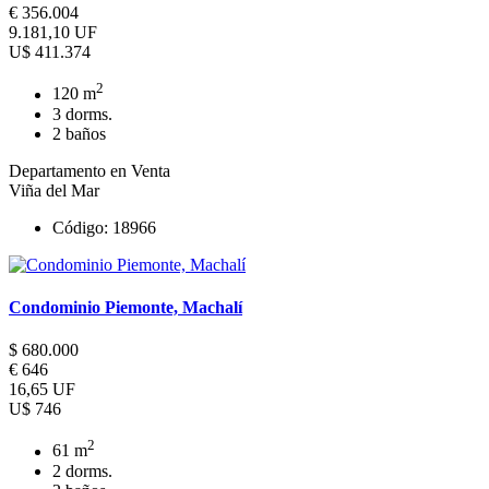
€ 356.004
9.181,10 UF
U$ 411.374
2
120 m
3 dorms.
2 baños
Departamento en Venta
Viña del Mar
Código: 18966
Condominio Piemonte, Machalí
$ 680.000
€ 646
16,65 UF
U$ 746
2
61 m
2 dorms.