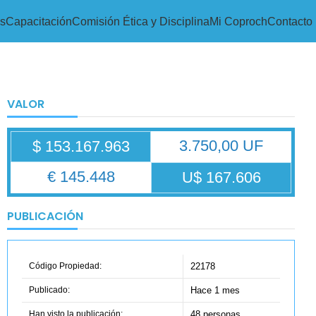
s
Capacitación
Comisión Ética y Disciplina
Mi Coproch
Contacto
VALOR
3.750,00 UF
$ 153.167.963
€ 145.448
U$ 167.606
PUBLICACIÓN
Código Propiedad:
22178
Publicado:
Hace 1 mes
Han visto la publicación:
48 personas