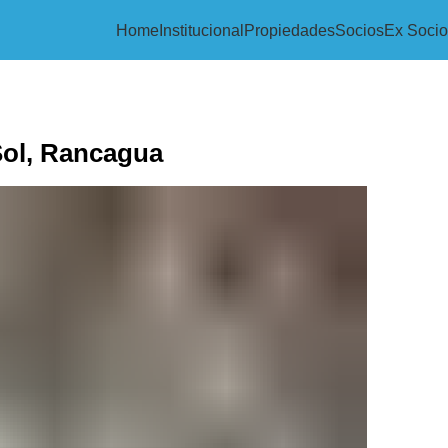
Home
Institucional
Propiedades
Socios
Ex Socio
Sol, Rancagua