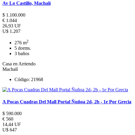
Av Lo Castillo, Machalí
$ 1.100.000
€ 1.044
26,93 UF
U$ 1.207
2
276 m
5 dorms.
3 baños
Casa en Arriendo
Machalí
Código: 21968
A Pocas Cuadras Del Mall Portal Ñuñoa 2d- 2b - 1e Por Grecia
$ 590.000
€ 560
14,44 UF
U$ 647