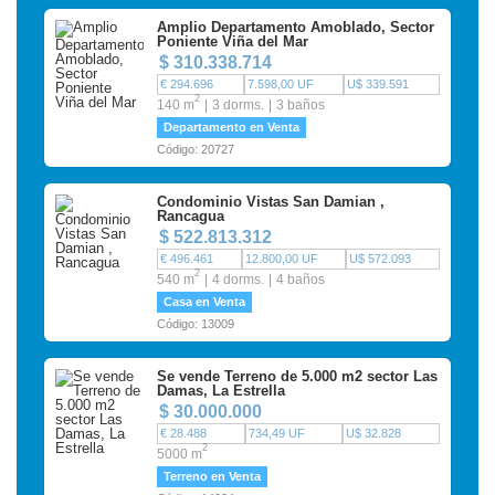
Amplio Departamento Amoblado, Sector
Poniente Viña del Mar
$ 310.338.714
€ 294.696
7.598,00 UF
U$ 339.591
2
140 m
3 dorms.
3 baños
Departamento en Venta
Código: 20727
Condominio Vistas San Damian ,
Rancagua
$ 522.813.312
€ 496.461
12.800,00 UF
U$ 572.093
2
540 m
4 dorms.
4 baños
Casa en Venta
Código: 13009
Se vende Terreno de 5.000 m2 sector Las
Damas, La Estrella
$ 30.000.000
€ 28.488
734,49 UF
U$ 32.828
2
5000 m
Terreno en Venta