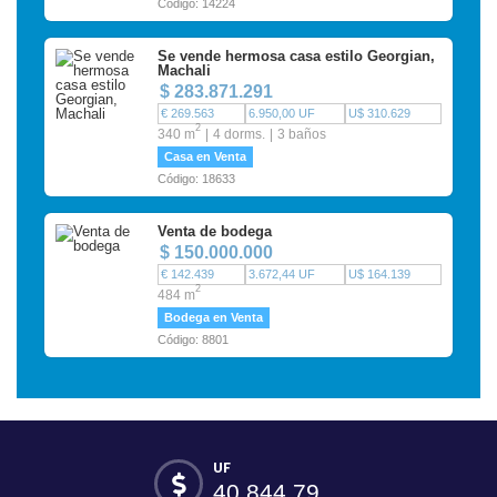
Código: 14224
Se vende hermosa casa estilo Georgian,
Machali
$ 283.871.291
€ 269.563
6.950,00 UF
U$ 310.629
2
340 m
4 dorms.
3 baños
Casa en Venta
Código: 18633
Venta de bodega
$ 150.000.000
€ 142.439
3.672,44 UF
U$ 164.139
2
484 m
Bodega en Venta
Código: 8801
UF
40.844,79