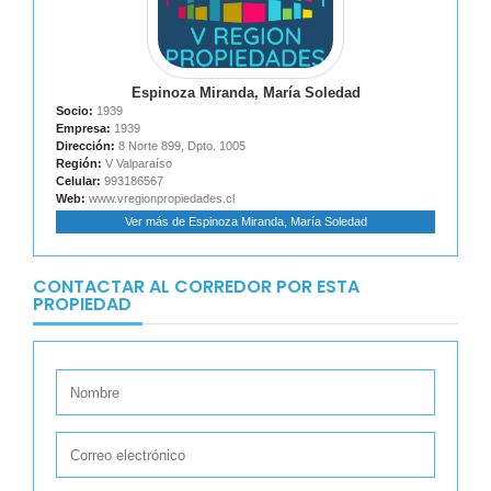
Espinoza Miranda, María Soledad
Socio:
1939
Empresa:
1939
Dirección:
8 Norte 899, Dpto. 1005
Región:
V Valparaíso
Celular:
993186567
Web:
www.vregionpropiedades.cl
Ver más de Espinoza Miranda, María Soledad
CONTACTAR AL CORREDOR POR ESTA
PROPIEDAD