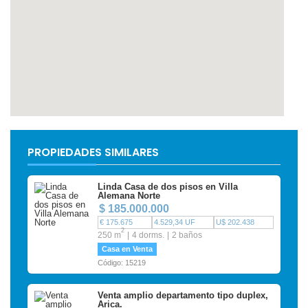
PROPIEDADES SIMILARES
Linda Casa de dos pisos en Villa
Alemana Norte
$ 185.000.000
€ 175.675
4.529,34 UF
U$ 202.438
2
250 m
4 dorms.
2 baños
Casa en Venta
Código: 15219
Venta amplio departamento tipo duplex,
Arica.