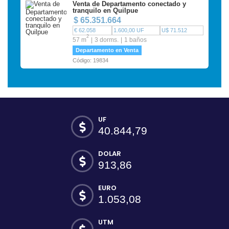
Venta de Departamento conectado y
tranquilo en Quilpue
$ 65.351.664
€ 62.058
1.600,00 UF
U$ 71.512
2
57 m
3 dorms.
1 baños
Departamento en Venta
Código: 19834
UF
40.844,79
DOLAR
913,86
EURO
1.053,08
UTM