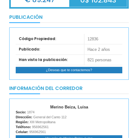
U$ 102.843
PUBLICACIÓN
Código Propiedad:
12836
Publicado:
Hace 2 años
Han visto la publicación:
821 personas
¿Deseas que te contactemos?
INFORMACIÓN DEL CORREDOR
Merino Beiza, Luisa
Socio:
1874
Dirección:
General del Canto 112
Región:
XIII Metropolitana
Teléfono:
956962561
Celular:
956962561