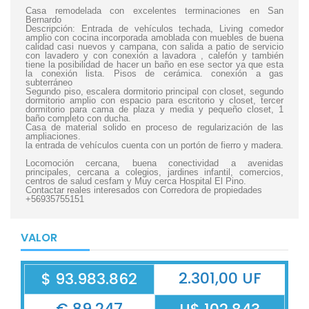
Casa remodelada con excelentes terminaciones en San
Bernardo
Descripción: Entrada de vehículos techada, Living comedor
amplio con cocina incorporada amoblada con muebles de buena
calidad casi nuevos y campana, con salida a patio de servicio
con lavadero y con conexión a lavadora , calefón y también
tiene la posibilidad de hacer un baño en ese sector ya que esta
la conexión lista. Pisos de cerámica. conexión a gas
subterráneo
Segundo piso, escalera dormitorio principal con closet, segundo
dormitorio amplio con espacio para escritorio y closet, tercer
dormitorio para cama de plaza y media y pequeño closet, 1
baño completo con ducha.
Casa de material solido en proceso de regularización de las
ampliaciones.
la entrada de vehículos cuenta con un portón de fierro y madera.
Locomoción cercana, buena conectividad a avenidas
principales, cercana a colegios, jardines infantil, comercios,
centros de salud cesfam y Muy cerca Hospital El Pino.
Contactar reales interesados con Corredora de propiedades
+56935755151
VALOR
2.301,00 UF
$ 93.983.862
€ 89.247