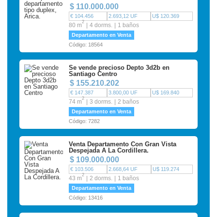
$ 110.000.000
€ 104.456
2.693,12 UF
U$ 120.369
2
80 m
4 dorms.
1 baños
Departamento en Venta
Código: 18564
Se vende precioso Depto 3d2b en
Santiago Centro
$ 155.210.202
€ 147.387
3.800,00 UF
U$ 169.840
2
74 m
3 dorms.
2 baños
Departamento en Venta
Código: 7282
Venta Departamento Con Gran Vista
Despejada A La Cordillera.
$ 109.000.000
€ 103.506
2.668,64 UF
U$ 119.274
2
43 m
2 dorms.
1 baños
Departamento en Venta
Código: 13416