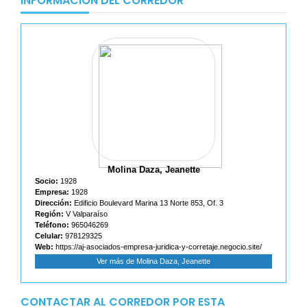
INFORMACIÓN DEL CORREDOR
Molina Daza, Jeanette
Socio:
1928
Empresa:
1928
Dirección:
Edificio Boulevard Marina 13 Norte 853, Of. 3
Región:
V Valparaíso
Teléfono:
965046269
Celular:
978129325
Web:
https://aj-asociados-empresa-juridica-y-corretaje.negocio.site/
Ver más de Molina Daza, Jeanette
CONTACTAR AL CORREDOR POR ESTA