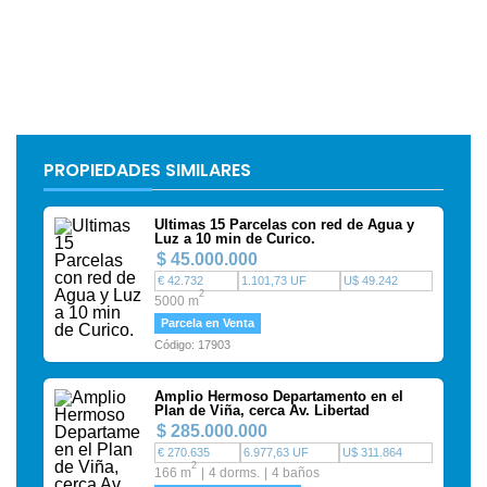
PROPIEDADES SIMILARES
Ultimas 15 Parcelas con red de Agua y
Luz a 10 min de Curico.
$ 45.000.000
€ 42.732
1.101,73 UF
U$ 49.242
2
5000 m
Parcela en Venta
Código: 17903
Amplio Hermoso Departamento en el
Plan de Viña, cerca Av. Libertad
$ 285.000.000
€ 270.635
6.977,63 UF
U$ 311.864
2
166 m
4 dorms.
4 baños