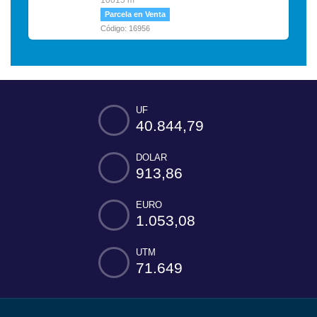
Parcela en Venta
Código: 16956
UF
40.844,79
DOLAR
913,86
EURO
1.053,08
UTM
71.649