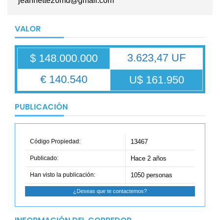
jeannette26md@gmail.com
VALOR
3.623,47 UF
$ 148.000.000
€ 140.540
U$ 161.950
PUBLICACIÓN
Código Propiedad:
13467
Publicado:
Hace 2 años
Han visto la publicación:
1050 personas
¿Deseas que te contactemos?