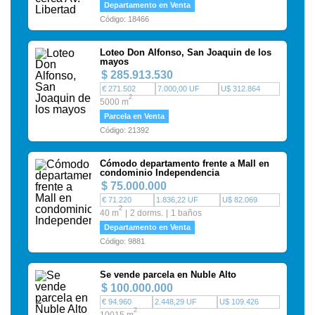
Departamento en Venta
Código: 18466
Loteo Don Alfonso, San Joaquin de los
mayos
$ 285.913.530
€ 271.502
7.000,00 UF
U$ 312.864
2
5000 m
Parcela en Venta
Código: 21392
Cómodo departamento frente a Mall en
condominio Independencia
$ 75.000.000
€ 71.220
1.836,22 UF
U$ 82.069
2
40 m
2 dorms.
1 baños
Departamento en Venta
Código: 9881
Se vende parcela en Ñuble Alto
$ 100.000.000
€ 94.960
2.448,29 UF
U$ 109.426
2
10015 m