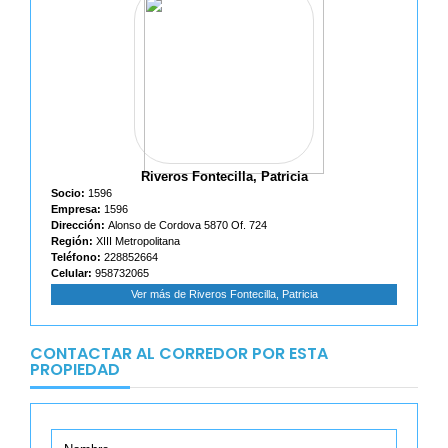
Riveros Fontecilla, Patricia
Socio:
1596
Empresa:
1596
Dirección:
Alonso de Cordova 5870 Of. 724
Región:
XIII Metropolitana
Teléfono:
228852664
Celular:
958732065
Ver más de Riveros Fontecilla, Patricia
CONTACTAR AL CORREDOR POR ESTA
PROPIEDAD