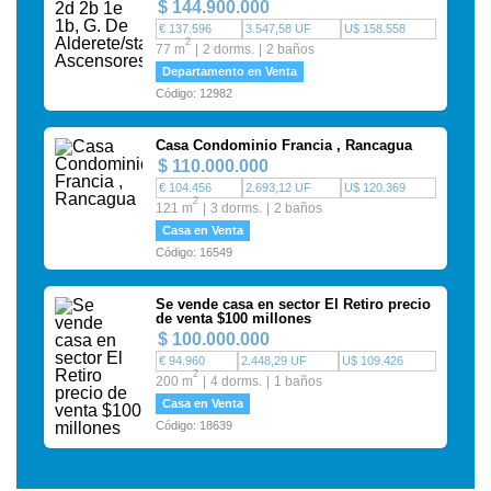
$ 144.900.000
€ 137.596
3.547,58 UF
U$ 158.558
2
77 m
2 dorms.
2 baños
Departamento en Venta
Código: 12982
Casa Condominio Francia , Rancagua
$ 110.000.000
€ 104.456
2.693,12 UF
U$ 120.369
2
121 m
3 dorms.
2 baños
Casa en Venta
Código: 16549
Se vende casa en sector El Retiro precio
de venta $100 millones
$ 100.000.000
€ 94.960
2.448,29 UF
U$ 109.426
2
200 m
4 dorms.
1 baños
Casa en Venta
Código: 18639