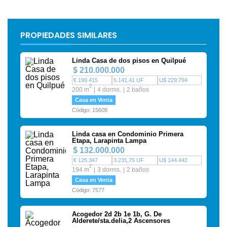
PROPIEDADES SIMILARES
Linda Casa de dos pisos en Quilpué
$ 210.000.000
€ 199.415
5.141,41 UF
U$ 229.794
2
200 m
4 dorms.
2 baños
Casa en Venta
Código: 15608
Linda casa en Condominio Primera
Etapa, Larapinta Lampa
$ 132.000.000
€ 125.347
3.231,75 UF
U$ 144.442
2
194 m
3 dorms.
2 baños
Casa en Venta
Código: 7577
Acogedor 2d 2b 1e 1b, G. De
Alderete/sta.delia,2 Ascensores