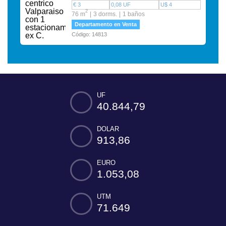
€ 3
0,08 UF
U$ 4
2
76 m
3 dorms.
1 baños
Departamento en Venta
Código: 14813
UF
40.844,79
DOLAR
913,86
EURO
1.053,08
UTM
71.649