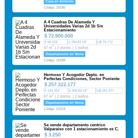
Casa en Arriendo
Código: 18186
A 4 Cuadras De Alameda Y
Universidades Varias 2d 1b Sin
Estacionamiento
$ 72.900.000
€ 69.226
1.784,81 UF
U$ 79.772
2
47 m
2 dorms.
1 baños
Departamento en Venta
Código: 16189
Hermoso Y Acogedor Depto. en
Perfectas Condiciones, Sector Poniente
$ 257.322.177
€ 244.352
6.300,00 UF
U$ 281.577
2
87 m
2 dorms.
2 baños
Departamento en Venta
Código: 21919
Se vende departamento centrico
Valparaiso con 1 estacionamiento ex C.
$ 3.250