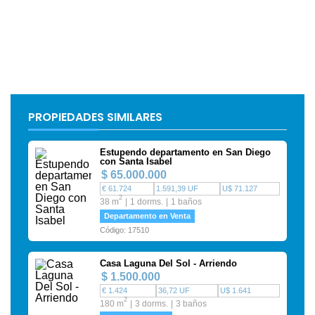
PROPIEDADES SIMILARES
Estupendo departamento en San Diego
con Santa Isabel
$ 65.000.000
€ 61.724
1.591,39 UF
U$ 71.127
2
38 m
1 dorms.
1 baños
Departamento en Venta
Código: 17510
Casa Laguna Del Sol - Arriendo
$ 1.500.000
€ 1.424
36,72 UF
U$ 1.641
2
180 m
3 dorms.
3 baños