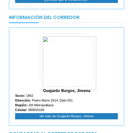
INFORMACIÓN DEL CORREDOR
Guajardo Burgos, Jimena
Socio:
1862
Dirección:
Pedro Marín 2614, Dpto.501
Región:
XIII Metropolitana
Celular:
988926169
Ver más de Guajardo Burgos, Jimena