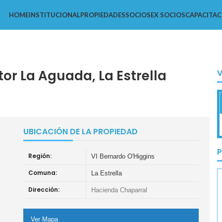
HOME
INSTITUCIONAL
PROPIEDADES
SOCIOS
EX SOCIOS
CAPACITAC
or La Aguada, La Estrella
UBICACIÓN DE LA PROPIEDAD
P
Región:
VI Bernardo O'Higgins
Comuna:
La Estrella
Dirección:
Hacienda Chaparral
Ver Mapa