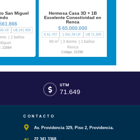
to San Miguel
Hermosa Casa 3D + 1B
endo
Excelente Conectividad en
Renca
.561.866
$ 65.000.000
,00 UF
U$ 241.956
€ 61.707
1.591,39 UF
U$ 71.305
rms.
2 baños
2
60 m
3 dorms.
1 baños
Miguel
Renca
: 22064
Código: 22296
UTM
71.649
CONTACTO
Av. Providencia 329, Piso 2, Providencia.
22 341 3368