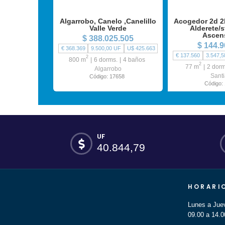
Algarrobo, Canelo ,Canelillo
Acogedor 2d 2b
Valle Verde
Alderete/s
Ascen
$ 388.025.505
$ 144.9
€ 368.369
9.500,00 UF
U$ 425.663
€ 137.560
3.547,5
2
800 m
6 dorms.
4 baños
2
77 m
2 dorm
Algarrobo
Sant
Código: 17658
Código:
UF
40.844,79
HORARI
Lunes a Jue
09.00 a 14.0