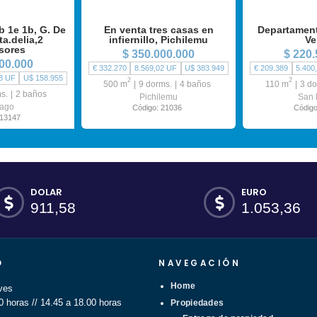
 1e 1b, G. De
En venta tres casas en
Departamen
ta.delia,2
infiernillo, Pichilemu
V
sores
$ 350.000.000
$ 220
00.000
€ 332.270
8.569,02 UF
U$ 383.949
€ 209.389
5.400
8 UF
U$ 158.955
2
2
500 m
9 dorms.
4 baños
110 m
3 do
s.
2 baños
Pichilemu
San 
iago
Código: 21036
Código
 13147
DOLAR
EURO
911,58
1.053,36
O
NAVEGACIÓN
Home
ves
0 horas // 14.45 a 18.00 horas
Propiedades