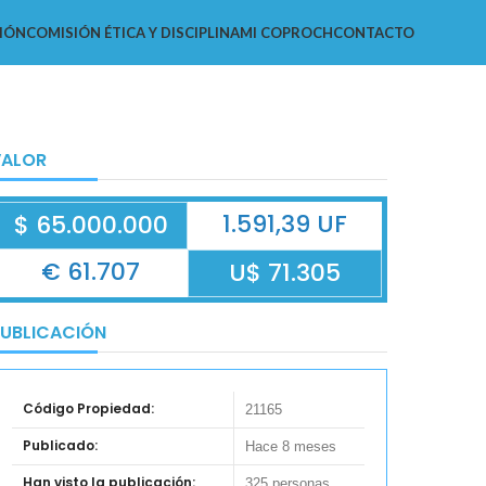
IÓN
COMISIÓN ÉTICA Y DISCIPLINA
MI COPROCH
CONTACTO
VALOR
1.591,39 UF
$ 65.000.000
€ 61.707
U$ 71.305
UBLICACIÓN
Código Propiedad:
21165
Publicado:
Hace 8 meses
Han visto la publicación:
325 personas