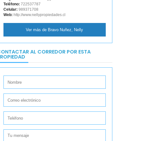
Teléfono:
722537787
Celular:
989371708
Web:
http://www.nellypropiedades.cl
Ver más de Bravo Nuñez, Nelly
ONTACTAR AL CORREDOR POR ESTA
ROPIEDAD