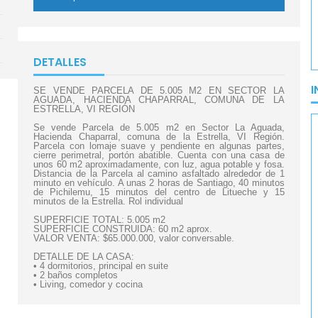
DETALLES
I
SE VENDE PARCELA DE 5.005 M2 EN SECTOR LA
AGUADA, HACIENDA CHAPARRAL, COMUNA DE LA
ESTRELLA, VI REGIÓN
Se vende Parcela de 5.005 m2 en Sector La Aguada,
Hacienda Chaparral, comuna de la Estrella, VI Región.
Parcela con lomaje suave y pendiente en algunas partes,
cierre perimetral, portón abatible. Cuenta con una casa de
unos 60 m2 aproximadamente, con luz, agua potable y fosa.
Distancia de la Parcela al camino asfaltado alrededor de 1
minuto en vehículo. A unas 2 horas de Santiago, 40 minutos
de Pichilemu, 15 minutos del centro de Litueche y 15
minutos de la Estrella. Rol individual
SUPERFICIE TOTAL: 5.005 m2
SUPERFICIE CONSTRUIDA: 60 m2 aprox.
VALOR VENTA: $65.000.000, valor conversable.
DETALLE DE LA CASA:
• 4 dormitorios, principal en suite
• 2 baños completos
• Living, comedor y cocina