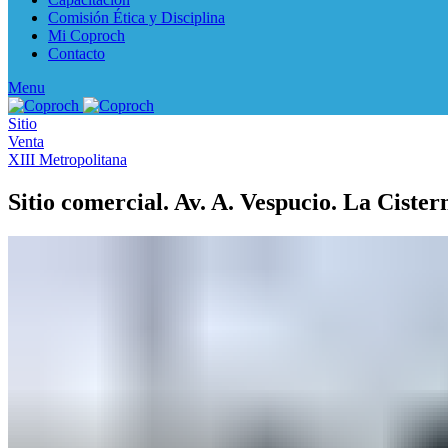
Comisión Ética y Disciplina
Mi Coproch
Contacto
Menu
Sitio
Venta
XIII Metropolitana
Sitio comercial. Av. A. Vespucio. La Cister