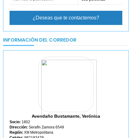
¿Deseas que te contactemos?
INFORMACIÓN DEL CORREDOR
Avendaño Bustamante, Verónica
Socio:
1802
Dirección:
Serafín Zamora 6549
Región:
XIII Metropolitana
Celular:
982193479