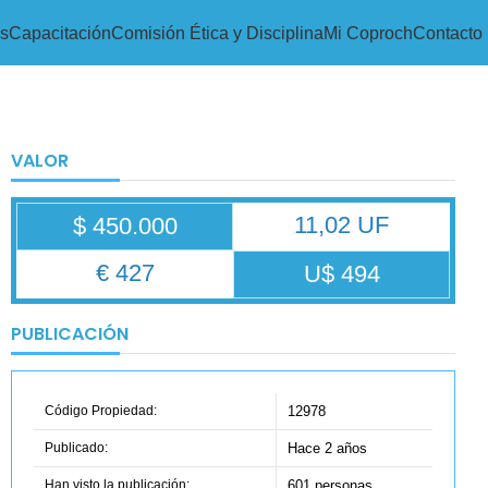
s
Capacitación
Comisión Ética y Disciplina
Mi Coproch
Contacto
VALOR
11,02 UF
$ 450.000
€ 427
U$ 494
PUBLICACIÓN
Código Propiedad:
12978
Publicado:
Hace 2 años
Han visto la publicación:
601 personas