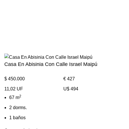
Propiedades similares
Casa En Abisinia Con Calle Israel Maipú
$ 450.000
€ 427
11,02 UF
U$ 494
2
67 m
2 dorms.
1 baños